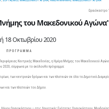
Υ
,
ΕΟΡΤΑΣΜΟΣ ΜΑΚΕΔΟΝΙΚΟΥ ΑΓΩΝΑ
,
ΗΜΕΡΑ ΜΝΗΜΗΣ ΜΑΚΕΔΟΝΙΚΟΥ ΑΓΩΝΑ
25 Φεβρουαρίου 2026
Ωραιόκαστρο 1
Μνήμης του Μακεδονικού Αγώνα
ή 18 Οκτωβρίου 2020
Π Ρ Ο Γ Ρ Α Μ M Α
 Περιφέρειας Κεντρικής Μακεδονίας, η Ημέρα Μνήμης του Μακεδονικού Αγών
ου 2020, σύμφωνα με το ακόλουθο πρόγραμμα:
τιρίων, των κεντρικών δρόμων και των πλατειών σε όλα τα Δημοτικά Διαμερ
ων και των πλατειών του Δήμου.
υ Δήμου Ωραιοκάστρου – στις Δημοτικές Ενότητες Ωραιοκάστρου, Μυγδονίας