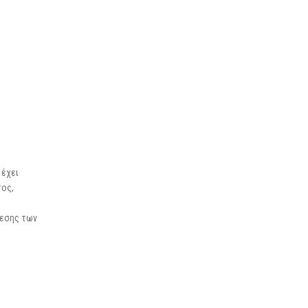
 έχει
τος,
θεσης των