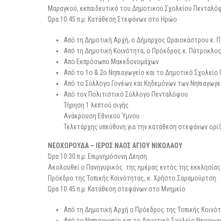
Μαραγκού, εκπαιδευτικό του Δημοτικού Σχολείου Πενταλό
Ώρα 10:45 π.μ: Κατάθεση Στεφάνων στο Ηρώο
Από τη Δημοτική Αρχή, ο Δήμαρχος Ωραιοκάστρου κ. 
Από τη Δημοτική Κοινότητα, ο Πρόεδρος κ. Πάτροκλο
Από Εκπρόσωπο Μακεδονομάχων
Από το 1ο & 2ο Νηπιαγωγείο και το Δημοτικό Σχολεί
Από το Σύλλογο Γονέων και Κηδεμόνων των Νηπιαγωγε
Από τον Πολιτιστικό Σύλλογο Πενταλόφου.
Τήρηση 1 λεπτού σιγής
Ανάκρουση Εθνικού Ύμνου
Τελετάρχης υπεύθυνη για την κατάθεση στεφάνων ορίζε
ΝΕΟΧΩΡΟΥΔΑ – ΙΕΡΟΣ ΝΑΟΣ ΑΓΙΟΥ ΝΙΚΟΛΑΟΥ
Ώρα 10:30 π.μ: Επιμνημόσυνη Δέηση
Ακολουθεί ο Πανηγυρικός της ημέρας εντός της εκκλησίας 
Πρόεδρο της Τοπικής Κοινότητας, κ. Χρήστο Σαραμούρτση.
Ώρα 10:45 π.μ: Κατάθεση στεφάνων στο Μνημείο
Από τη Δημοτική Αρχή ο Πρόεδρος της Τοπικής Κοινό
Από το Νηπιαγωγείο και το Δημοτικό Σχολείο Νεοχω