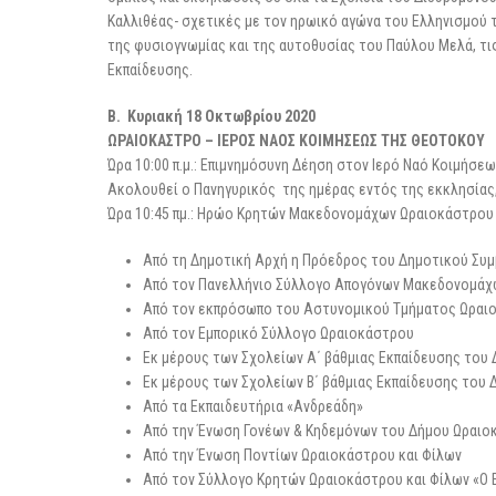
Καλλιθέας- σχετικές με τον ηρωικό αγώνα του Ελληνισμού 
της φυσιογνωμίας και της αυτοθυσίας του Παύλου Μελά, τις
Εκπαίδευσης.
B. Κυριακή 18 Οκτωβρίου 2020
ΩΡΑΙΟΚΑΣΤΡΟ – ΙΕΡΟΣ ΝΑΟΣ ΚΟΙΜΗΣΕΩΣ ΤΗΣ ΘΕΟΤΟΚΟΥ
Ώρα 10:00 π.μ.: Επιμνημόσυνη Δέηση στον Ιερό Ναό Κοιμήσε
Ακολουθεί ο Πανηγυρικός της ημέρας εντός της εκκλησίας, 
Ώρα 10:45 πμ.: Ηρώο Κρητών Μακεδονομάχων Ωραιοκάστρου
Από τη Δημοτική Αρχή η Πρόεδρος του Δημοτικού Συμ
Από τον Πανελλήνιο Σύλλογο Απογόνων Μακεδονομάχ
Από τον εκπρόσωπο του Αστυνομικού Τμήματος Ωραι
Από τον Εμπορικό Σύλλογο Ωραιοκάστρου
Εκ μέρους των Σχολείων Α΄ βάθμιας Εκπαίδευσης του
Εκ μέρους των Σχολείων Β΄ βάθμιας Εκπαίδευσης του 
Από τα Εκπαιδευτήρια «Ανδρεάδη»
Από την Ένωση Γονέων & Κηδεμόνων του Δήμου Ωραιο
Από την Ένωση Ποντίων Ωραιοκάστρου και Φίλων
Από τον Σύλλογο Κρητών Ωραιοκάστρου και Φίλων «Ο