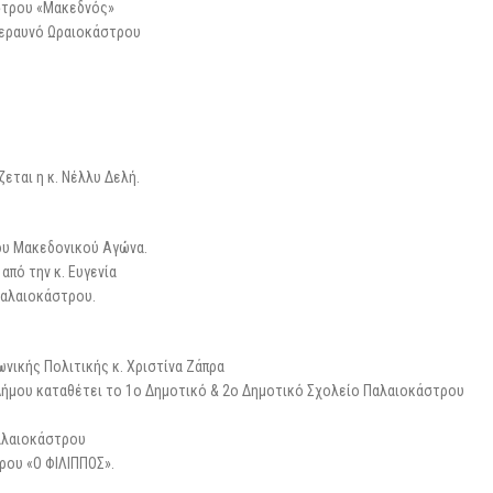
στρου «Μακεδνός»
Κεραυνό Ωραιοκάστρου
εται η κ. Νέλλυ Δελή.
του Μακεδονικού Αγώνα.
πό την κ. Ευγενία
Παλαιοκάστρου.
νικής Πολιτικής κ. Χριστίνα Ζάπρα
Δήμου καταθέτει το 1ο Δημοτικό & 2ο Δημοτικό Σχολείο Παλαιοκάστρου
Παλαιοκάστρου
ρου «Ο ΦΙΛΙΠΠΟΣ».