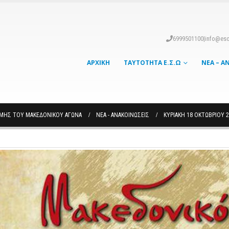
6999501100
|
info@eso
ΑΡΧΙΚΉ
ΤΑΥΤΌΤΗΤΑ Ε.Σ.Ω
ΝΈΑ – Α
ΉΜΗΣ ΤΟΥ ΜΑΚΕΔΟΝΙΚΟΎ ΑΓΏΝΑ
ΝΈΑ - ΑΝΑΚΟΙΝΏΣΕΙΣ
ΚΥΡΙΑΚΉ 18 ΟΚΤΩΒΡΊΟΥ