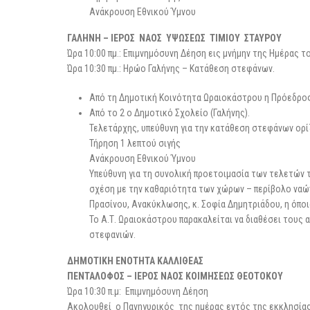
Ανάκρουση Εθνικού Ύμνου
ΓΑΛΗΝΗ – ΙΕΡΟΣ ΝΑΟΣ ΥΨΩΣΕΩΣ ΤΙΜΙΟΥ ΣΤΑΥΡΟΥ
Ώρα 10:00 πμ.: Επιμνημόσυνη Δέηση εις μνήμην της Ημέρας 
Ώρα 10:30 πμ.: Ηρώο Γαλήνης – Κατάθεση στεφάνων.
Από τη Δημοτική Κοινότητα Ωραιοκάστρου η Πρόεδρος
Από το 2 ο Δημοτικό Σχολείο (Γαλήνης).
Τελετάρχης, υπεύθυνη για την κατάθεση στεφάνων ορίζ
Τήρηση 1 λεπτού σιγής
Ανάκρουση Εθνικού Ύμνου
Υπεύθυνη για τη συνολική προετοιμασία των τελετών
σχέση με την καθαριότητα των χώρων – περίβολο ναών
Πρασίνου, Ανακύκλωσης, κ. Σοφία Δημητριάδου, η όποι
Το Α.Τ. Ωραιοκάστρου παρακαλείται να διαθέσει τους
στεφανιών.
ΔΗΜΟΤΙΚΗ ΕΝΟΤΗΤΑ ΚΑΛΛΙΘΕΑΣ
ΠΕΝΤΑΛΟΦΟΣ – ΙΕΡΟΣ ΝΑΟΣ ΚΟΙΜΗΣΕΩΣ ΘΕΟΤΟΚΟΥ
Ώρα 10:30 π.μ: Επιμνημόσυνη Δέηση
Ακολουθεί ο Πανηγυρικός της ημέρας εντός της εκκλησίας, 