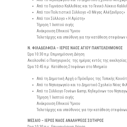
Από το Γυμνάσιο Καλλιθέας και το Γενικό Λύκειο Καλλ
Από τον Πολιτιστικό Σύλλογο «Ο Μέγας Αλέξανδρος»
Από τον Σύλλογο « Η Αρίστη»
Τήρηση 1 λεπτού σιγής
Ανάκρουση Εθνικού Ύμνου
Τελετάρχης και υπεύθυνη για την κατάθεση στεφάνων ο
Ν. ΦΙΛΑΔΕΛΦΕΙΑ – ΙΕΡΟΣ ΝΑΟΣ ΑΓΙΟΥ ΠΑΝΤΕΛΕΗΜΟΝΟΣ
Ώρα 10:30 π.μ: Επιμνημόσυνη Δέηση
Ακολουθεί ο Πανηγυρικός της ημέρας εντός της εκκλησίας α
Ώρα 10:45 π.μ: Κατάθεση Στεφάνων στο Μνημείο
Από τη Δημοτική Αρχή ο Πρόεδρος της Τοπικής Κοινότ
Από το Νηπιαγωγείο και το Δημοτικό Σχολείο Νέας Φ
Από το Σύλλογο Γονέων &amp; Κηδεμόνων του Νηπιαγω
Τήρηση 1 λεπτού σιγής
Ανάκρουση Εθνικού Ύμνου
Τελετάρχης και υπεύθυνος για την κατάθεση στεφάνων 
ΜΕΣΑΙΟ – ΙΕΡΟΣ ΝΑΟΣ ΑΝΑΛΗΨΕΩΣ ΣΩΤΗΡΟΣ
Ώρα 10:30 π.μ: Επιμνημόσυνη Δέηση