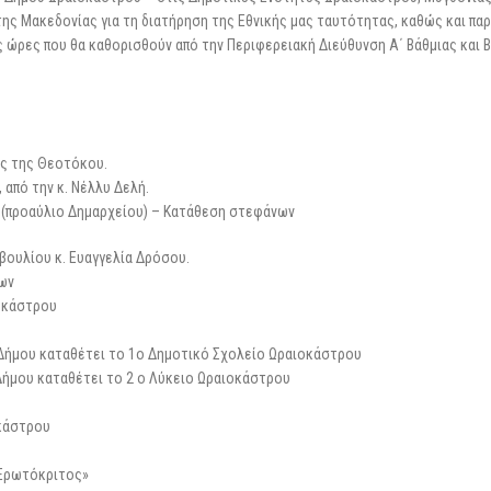
της Μακεδονίας για τη διατήρηση της Εθνικής μας ταυτότητας, καθώς και πα
 ώρες που θα καθορισθούν από την Περιφερειακή Διεύθυνση Α΄ Βάθμιας και Β
ως της Θεοτόκου.
από την κ. Νέλλυ Δελή.
 (προαύλιο Δημαρχείου) – Κατάθεση στεφάνων
βουλίου κ. Ευαγγελία Δρόσου.
ων
οκάστρου
 Δήμου καταθέτει το 1ο Δημοτικό Σχολείο Ωραιοκάστρου
Δήμου καταθέτει το 2 ο Λύκειο Ωραιοκάστρου
κάστρου
 Ερωτόκριτος»