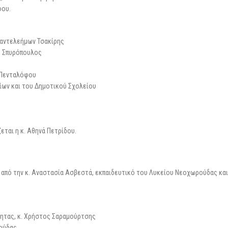
φου.
Παντελεήμων Τσακίρης
ς Σπυρόπουλος
ο Πενταλόφου
ίων και του Δημοτικού Σχολείου
ται η κ. Αθηνά Πετρίδου.
από την κ. Αναστασία Ασβεστά, εκπαιδευτικό του Λυκείου Νεοχωρούδας και
τητας, κ. Χρήστος Σαραμούρτσης
ρούδας