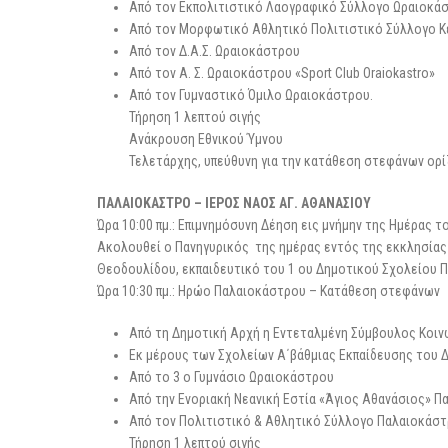
Από τον Εκπολιτιστικό Λαογραφικό Σύλλογο Ωραιοκά
Από τον Μορφωτικό Αθλητικό Πολιτιστικό Σύλλογο 
Από τον Δ.Α.Σ. Ωραιοκάστρου
Από τον Α. Σ. Ωραιοκάστρου «Sport Club Oraiokastro»
Από τον Γυμναστικό Όμιλο Ωραιοκάστρου.
Τήρηση 1 λεπτού σιγής
Ανάκρουση Εθνικού Ύμνου
Τελετάρχης, υπεύθυνη για την κατάθεση στεφάνων ορίζ
ΠΑΛΑΙΟΚΑΣΤΡΟ – ΙΕΡΟΣ ΝΑΟΣ ΑΓ. ΑΘΑΝΑΣΙΟΥ
Ώρα 10:00 πμ.: Επιμνημόσυνη Δέηση εις μνήμην της Ημέρας 
Ακολουθεί ο Πανηγυρικός της ημέρας εντός της εκκλησίας α
Θεοδουλίδου, εκπαιδευτικό του 1 ου Δημοτικού Σχολείου 
Ώρα 10:30 πμ.: Ηρώο Παλαιοκάστρου – Κατάθεση στεφάνων
Από τη Δημοτική Αρχή η Εντεταλμένη Σύμβουλος Κοινω
Εκ μέρους των Σχολείων Α΄βάθμιας Εκπαίδευσης του 
Από το 3 ο Γυμνάσιο Ωραιοκάστρου
Από την Ενοριακή Νεανική Εστία «Άγιος Αθανάσιος» 
Από τον Πολιτιστικό & Αθλητικό Σύλλογο Παλαιοκάστ
Τήρηση 1 λεπτού σιγής