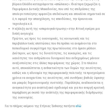
βόρεια Ελλάδα καταγράφονται «απώλειες». Ιδιαίτερα ξεχωρίζει η
Περιφέρεια Δυτικής Μακεδονίας, που υπό τις επιδράσεις της
απολιγνιτοποίησης εμφανίζει επιδείνωση και αποκλίνει σημαντικά σε
ό,τι αφορά την απασχόληση, τις επενδύσεις, την έρευνα και
τεχνολογία κ.ά.
Η εξέλιξη αυτή της «υπερσυγκέντρωσης» στην Αττική εγείρει μια
διπλή ανησυχία:
Πρώτον, ως προς τις οικονομικές, τις κοινωνικές και τις
περιβαλλοντικές επιπτώσεις που θα πρέπει να αναμένονται στο
πολεοδομικό συγκρότημα της πρωτεύουσας στο άμεσο μέλλον.
Δεύτερον, ως προς τις δυνατότητες, τις ευκαιρίες, και τις
ικανότητες του ανθρώπινου δυναμικού που ενδεχομένως μένουν
αναξιοποίητες στις άλλες περιφέρειες της χώρας. Στο πλαίσιο
αυτό, αποκαλύπτεται η ανθεκτικότητα των δομών της ανισότητας,
καθώς και η αδυναμία της περιφερειακής πολιτικής τα προηγούμενα
χρόνια να αναχαιτίσει τις ανισότητες, υπό συνθήκες βαθιάς ύφεσης
και μακράς δημοσιονομικής συστολής. Παράλληλα, αναδεικνύεται η
αναγκαιότητα για αναπτυξιακό σχεδιασμό και για πιο ενεργή κρατική
παρέμβαση με σκοπό την ανάπτυξη της περιφερειακής διάρθρωσης
της οικονομίας.
Για το πλήρες κείμενο της Ετήσιας Έκθεσης πατήστε
εδώ