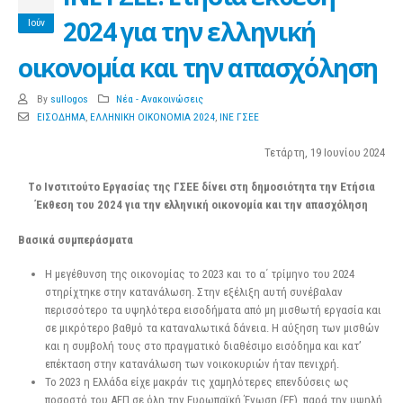
2024 για την ελληνική
Ιούν
οικονομία και την απασχόληση
By
sullogos
Νέα - Ανακοινώσεις
ΕΙΣΟΔΗΜΑ
,
ΕΛΛΗΝΙΚΗ ΟΙΚΟΝΟΜΙΑ 2024
,
ΙΝΕ ΓΣΕΕ
Τετάρτη, 19 Ιουνίου 2024
Tο Ινστιτούτο Εργασίας της ΓΣΕΕ δίνει στη δημοσιότητα την Ετήσια
Έκθεση του 2024 για την ελληνική οικονομία και την απασχόληση
Βασικά συμπεράσματα
Η μεγέθυνση της οικονομίας το 2023 και το α΄ τρίμηνο του 2024
στηρίχτηκε στην κατανάλωση. Στην εξέλιξη αυτή συνέβαλαν
περισσότερο τα υψηλότερα εισοδήματα από μη μισθωτή εργασία και
σε μικρότερο βαθμό τα καταναλωτικά δάνεια. Η αύξηση των μισθών
και η συμβολή τους στο πραγματικό διαθέσιμο εισόδημα και κατ’
επέκταση στην κατανάλωση των νοικοκυριών ήταν πενιχρή.
Το 2023 η Ελλάδα είχε μακράν τις χαμηλότερες επενδύσεις ως
ποσοστό του ΑΕΠ σε όλη την Ευρωπαϊκή Ένωση (ΕΕ), παρά την υψηλή