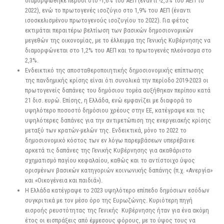
διαμορφώθηκε πέρυσι στο -1,6% του ΑΕΠ (έναντι -2,5% του ΑΕΠ το
2022), ενώ το πρωτογενές ισοζύγιο στο 1,9% του ΑΕΠ (έναντι
ισοσκελισμένου πρωτογενούς ισοζυγίου το 2022). Για φέτος
εκτιμάται περαιτέρω βελτίωση των βασικών δημοσιονομικών
μεγεθών της οικονομίας, με το έλλειμμα της Γενικής Κυβέρνησης να
διαμορφώνεται στο 1,2% του ΑΕΠ και το πρωτογενές πλεόνασμα στο
2,3%.
Ενδεικτικό της αποσταθεροποιητικής δημοσιονομικής επίπτωσης
της πανδημικής κρίσης είναι ότι συνολικά την περίοδο 2019-2023 οι
πρωτογενείς δαπάνες του δημόσιου τομέα αυξήθηκαν περίπου κατά
21 δισ. ευρώ. Επίσης, η Ελλάδα, ενώ εμφανίζει με διαφορά το
υψηλότερο ποσοστό δημόσιου χρέους στην ΕΕ, κατέγραψε και τις
υψηλότερες δαπάνες για την αντιμετώπιση της ενεργειακής κρίσης
μεταξύ των κρατών-μελών της. Ενδεικτικά, μόνο το 2022 το
δημοσιονομικό κόστος των εν λόγω παρεμβάσεων υπερέβαινε
αρκετά τις δαπάνες της Γενικής Κυβέρνησης για ακαθάριστο
σχηματισμό παγίου κεφαλαίου, καθώς και το αντίστοιχο ύψος
ορισμένων βασικών κατηγοριών κοινωνικής δαπάνης (π.χ. «Ανεργία»
και «Οικογένεια και παιδιά»).
Η Ελλάδα κατέγραψε το 2023 υψηλότερο επίπεδο δημόσιων εσόδων
συγκριτικά με τον μέσο όρο της Ευρωζώνης. Κυριότερη πηγή
εισροής ρευστότητας της Γενικής Κυβέρνησης ήταν για ένα ακόμη
έτος οι εισπράξεις από έμμεσους φόρους, με το ύψος τους να