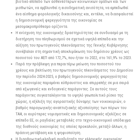
βιοτικό επίπεδο των ασθενέστερων κοινωνικών ομάδων και των
μισθωτών, να αμβλυνθεί η εισοδηματική ανισότητα, να εμπεδωθεί
ένα αίσθημα φορολογικής δικαιοσύνης και, εντέλει, να διασφαλιστεί
η δημοσιονομική φερεγγυότητα της οικονομίας σε
μεσομακροπρόθεσμο ορίζοντα.
Η ενίσχυση της οικονομικής δραστηριότητας σε συνδυασμό με τη
διατήρηση του πληθωρισμού σε σχετικά υψηλά επίπεδα και την
αύξηση του πρωτογενούς πλεονάσματος της Γενικής Κυβέρνησης
συνέβαλαν στη σημαντική αποκλιμάκωση του δημόσιου χρέους ως
ποσοστού του ΑΕΠ από 172,7%, που ήταν το 2022, στο 161,9% το 2023.
Παρά την πρόβλεψη για περαιτέρω μείωση του ποσοστού του
χρέους και βελτίωση του πρωτογενούς πλεονάσματος του Δημοσίου
την περίοδο 2024-2025, ο βαθμός δημοσιονομικής φερεγγυότητας
της οικονομίας παραμένει εύθραυστος και επιρρεπής σε μια σειρά
από εξωγενείς και ενδογενείς παράγοντες. Σε αυτούς τους
παράγοντες συγκαταλέγονται το υψηλό γεωπολιτικό ρίσκο της
χώρας, η εξέλιξη της αγοραστικής δύναμης των νοικοκυριών, ο
βαθμός παραγωγικής-αναπτυξιακής αξιοποίησης των πόρων του
ΤΑΑ, οι ευρύτερες νομισματικές και δημοσιονομικές εξελίξεις σε
επίπεδο ΕΕ, οι ραγδαίες μεταβολές στο τεχνο-οικονομικό υπόδειγμα
της διεθνούς οικονομίας τις οποίες προκαλούν, μεταξύ άλλων, η
πράσινη μετάβαση και η ψηφιοποίηση.
Η διαρθρωτική-κλαδική αναδιάταξη της ελληνικής οικονομίας