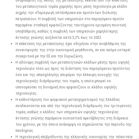
αναβάθμιση της θέσης της μεταποίησης εκκινεί από την επέκταση
του μεταποιητικού τομέα χαμηλής προς μέση τεχνολογία με κλάδο
αιχμής την «Παραγωγή οπτάνθρακα και προϊόντων διύλισης
πετρελαίου». Η συμβολή των υπηρεσιών στο παραγόμενο προϊόν
παραμένει σταθερή εμφανίζοντας ταυτόχρονα ορισμένη ποιοτική
υποβάθμιση, καθώς η συμβολή των υπηρεσιών χαμηλότερης
έντασης γνώσης αυξάνεται κατά 3,2% έως το 2022.
Η επέκταση της μεταποίησης έχει οδηγήσει στην αναβάθμιση της
συνεισφοράς της στην οικονομική μεγέθυνση, αν και ακόμα υστερεί
συγκριτικά με την ΕΕ και την Ευρωζώνη.
Η αδύναμη συμβολή των μεταποιητικών κλάδων μέσης προς υψηλή
τεχνολογία τόσο ως προς τη διάσταση του παραγόμενου προϊόντος
όσο και της απασχόλησης επιφέρει την έλλειψη συνοχής της
τεχνολογικής διάρθρωσης του τομέα, η οποία μπορεί να
υπονομεύσει τη δυναμική που εμφανίζουν οι κλάδοι υψηλής
τεχνολογίας.
Η καθυστέρηση του ψηφιακού μετασχηματισμού της Ελλάδας
αναδεικνύεται και από την τεχνολογική διάρθρωση του τριτογενούς
τομέα, καθώς ο κλάδος των υπηρεσιών υψηλής τεχνολογίας
έντασης γνώσης παρέμεινε ουσιαστικά αμετάβλητος στη διάρκεια
του χρόνου, με την όποια ανάκαμψη να σημειώνεται την περίοδο της
πανδημίας.
Η τεχνολογική επιβράδυνση της ελληνικής οικονομίας την τελευταία