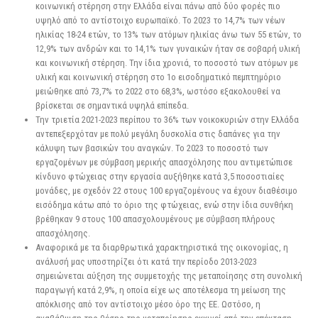
κοινωνική στέρηση στην Ελλάδα είναι πάνω από δύο φορές πιο
υψηλό από το αντίστοιχο ευρωπαϊκό. Το 2023 το 14,7% των νέων
ηλικίας 18-24 ετών, το 13% των ατόμων ηλικίας άνω των 55 ετών, το
12,9% των ανδρών και το 14,1% των γυναικών ήταν σε σοβαρή υλική
και κοινωνική στέρηση. Την ίδια χρονιά, το ποσοστό των ατόμων με
υλική και κοινωνική στέρηση στο 1ο εισοδηματικό πεμπτημόριο
μειώθηκε από 73,7% το 2022 στο 68,3%, ωστόσο εξακολουθεί να
βρίσκεται σε σημαντικά υψηλά επίπεδα.
Την τριετία 2021-2023 περίπου το 36% των νοικοκυριών στην Ελλάδα
αντεπεξερχόταν με πολύ μεγάλη δυσκολία στις δαπάνες για την
κάλυψη των βασικών του αναγκών. Το 2023 το ποσοστό των
εργαζομένων με σύμβαση μερικής απασχόλησης που αντιμετώπισε
κίνδυνο φτώχειας στην εργασία αυξήθηκε κατά 3,5 ποσοστιαίες
μονάδες, με σχεδόν 22 στους 100 εργαζομένους να έχουν διαθέσιμο
εισόδημα κάτω από το όριο της φτώχειας, ενώ στην ίδια συνθήκη
βρέθηκαν 9 στους 100 απασχολουμένους με σύμβαση πλήρους
απασχόλησης.
Αναφορικά με τα διαρθρωτικά χαρακτηριστικά της οικονομίας, η
ανάλυσή μας υποστηρίζει ότι κατά την περίοδο 2013-2023
σημειώνεται αύξηση της συμμετοχής της μεταποίησης στη συνολική
παραγωγή κατά 2,9%, η οποία είχε ως αποτέλεσμα τη μείωση της
απόκλισης από τον αντίστοιχο μέσο όρο της ΕΕ. Ωστόσο, η