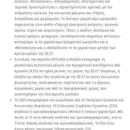
κλάδους: «Κατασκευές», «Επαγγελματικές, επιστημονικές και
τεχνικές δραστηριότητες», «Δραστηριότητες σχετικές με την
ανθρώπινη υγεία και την κοινωνική μέριμνα» και «Τέχνες,
διασκέδαση και ψυχαγωγία». Το δεύτερο χαμηλότερο ωρομίσθιο
σημειώνεται στον κλάδο «Παροχή ηλεκτρικού ρεύματος, φυσικού
αερίου, ατμού και κλιματισμού». Τέλος, ο κλάδος «Χονδρικό και
λιανικό εμπόριο, μεταφορές, καταλύματα και υπηρεσίας εστίασης»
καταγράφει το 3ο χαμηλότερο πραγματικό ωρομίσθιο και η
«Μεταποίηση» και η «Εκπαίδευση» το 4ο χαμηλότερο μεταξύ των
κρατών-μελών της ΕΕ-27.
Συνολικά, την περίοδο 2019-2023 η Ελλάδα καταγράφει τη
μεγαλύτερη ποσοστιαία μείωση του πραγματικού εισοδήματος από
εργασία (-8,3%) σε σχέση με όλες τις χώρες της ΕΕ-27. Επομένως, η
Ελλάδα όχι απλώς δεν συγκλίνει με την ΕΕ-27 σε όρους κοινωνικής
βιωσιμότητας, αλλά αποκλίνει ταχύτατα και από τις βόρειες
ευρωπαϊκές χώρες και από τις περιφερειακές χώρες, που
αναπτύχθηκαν την ίδια περίοδο ραγδαία.
Το 2023 υπογράφηκαν και κυρώθηκαν από το Υπουργείο Εργασίας και
Κοινωνικής Ασφάλισης 19 Συλλογικές Συμβάσεις Εργασίας (ΣΣΕ)
κλαδικού ή ομοιοεπαγγελματικού, εθνικού ή τοπικού χαρακτήρα. Από
αυτές οι 12 είναι εθνικές κλαδικές και ομοιοεπαγγελματικές, ενώ οι
7 είναι τοπικές κλαδικές και ομοιοεπαγγελματικές. Το ίδιο έτος
έχουν επίσης υπογραφεί 209 επιχειρησιακές ΣΣΕ.