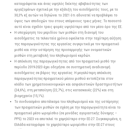
καταγράφεται και ένας υψηλός δείκτης αβεβαιότητας των
εργαζομένων σχετικά με την εξέλιξη του εισοδήματός τους, με το
30,3% εξ αυτών να δηλώνει το 2021 ότι αδυνατεί να προβλέψει το
ύψος των αποδοχών του στους επόμενους τρεις μήνες. Το ποσοστό
αυτό είναι σχεδόν τρεις φορές υψηλότερο από τον μέσο όρο της ΕΕ.
Η υποχώρηση του μεριδίου των μισθών στη διανομή του
εισοδήματος τα τελευταία χρόνια οφείλεται στην ταχύτερη αύξηση
της παραγωγικότητας της εργασίας συγκριτικά με τον πραγματικό
μισθό και στην υστέρηση της προσαρμογής των ονομαστικών
μισθών στη μεταβολή του πληθωρισμού κερδών.
Η απόκλιση της παραγωγικότητας από τον πραγματικό μισθό την
περίοδο 2019-2023 έχει οδηγήσει σε συστηματική αναδιανομή
εισοδήματος σε βάρος της εργασίας. Η μεγαλύτερη απόκλιση
παραγωγικότητας-πραγματικού μέσου μισθού εντοπίζεται στον
κλάδο των χρηματοοικονομικών και ασφαλιστικών δραστηριοτήτων
(24,6%), στη μεταποίηση (22,7%), στις κατασκευές (22%) και στη
βιομηχανία (15,1%).
Το συνδυασμένο αποτέλεσμα του πληθωρισμού και της υστέρησης
των πραγματικών μισθών σε σχέση με την παραγωγικότητα είναι το
πραγματικό μέσο ωρομίσθιο (σε μονάδες αγοραστικής δύναμης –
PPS) το 2023 να αποτελεί το χαμηλότερο στην ΕΕ-27. Συγκεκριμένα, η
Ελλάδα καταγράφει το χαμηλότερο ωρομίσθιο στην ΕΕ-27 στους