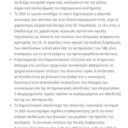
αυτή έχει ενισχυθεί σημαντικά, υποδηλώνοντας την εξίσου
σημαντική αποδυνάμωση του παραγωγικού συστήματος.
Το 2023 το ωριαίο εισόδημα το οποίο δημιούργησε η ελληνική
οικονομία, που αποτελεί και έναν δείκτη παραγωγικότητας, είχε τη
χαμηλότερη αγοραστική δύναμη στην ΕΕ. Παράλληλα, το ίδιο έτος η
Ελλάδα είχε τις χαμηλότερες εξαγωγές προϊόντων υψηλής
τεχνολογίας ως ποσοστό του συνόλου των εξαγωγών ανάμεσα στα
κράτημέλη της ΕΕ. Οι εξελίξεις όσον αφορά την κλαδική διάρθρωση
των επενδύσεων, ειδικά μέσα από τις εκταμιεύσεις του ΤΑΑ, είναι
ανεπαρκείς για να αντιστρέψουν την προαναφερθείσα κατάσταση.
H προσαρμογή του δημοσιονομικού ισοζυγίου και το διαχρονικό
έλλειμμα στο ισοζύγιο τρεχουσών συναλλαγών επιβαρύνουν το
χρηματοοικονομικό ισοζύγιο του ιδιωτικού τομέα. Η κατάσταση
αυτή καθίσταται μη βιώσιμη στον βαθμό που η οικονομική
δραστηριότητα εξακολουθεί να βασίζεται στο έλλειμμα των
νοικοκυριών και όχι σε παραγωγικές επενδύσεις των επιχειρήσεων.
Ο επιχειρηματικός τομέας οφείλει να συμπεριφέρεται ως επενδυτής
και όχι ως αποταμιευτής.
Το δημοσιονομικό υποσύστημα της ελληνικής οικονομίας συνέχισε
το 2023 να καταγράφει σημάδια σταθεροποίησης μετά την πολύ
σοβαρή επιδείνωση των βασικών του μεγεθών την περίοδο της
πανδημίας. Το συνολικό ισοζύγιο της Γενικής Κυβέρνησης