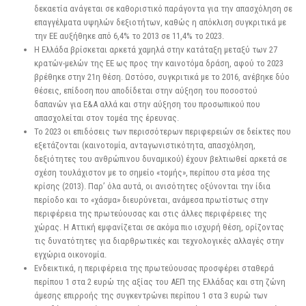
δεκαετία ανάγεται σε καθοριστικό παράγοντα για την απασχόληση σε
επαγγέλματα υψηλών δεξιοτήτων, καθώς η απόκλιση συγκριτικά με
την ΕΕ αυξήθηκε από 6,4% το 2013 σε 11,4% το 2023.
Η Ελλάδα βρίσκεται αρκετά χαμηλά στην κατάταξη μεταξύ των 27
κρατών-μελών της ΕΕ ως προς την καινοτόμα δράση, αφού το 2023
βρέθηκε στην 21η θέση. Ωστόσο, συγκριτικά με το 2016, ανέβηκε δύο
θέσεις, επίδοση που αποδίδεται στην αύξηση του ποσοστού
δαπανών για Ε&Α αλλά και στην αύξηση του προσωπικού που
απασχολείται στον τομέα της έρευνας.
Το 2023 οι επιδόσεις των περισσότερων περιφερειών σε δείκτες που
εξετάζονται (καινοτομία, ανταγωνιστικότητα, απασχόληση,
δεξιότητες του ανθρώπινου δυναμικού) έχουν βελτιωθεί αρκετά σε
σχέση τουλάχιστον με το σημείο «τομής», περίπου στα μέσα της
κρίσης (2013). Παρ’ όλα αυτά, οι ανισότητες οξύνονται την ίδια
περίοδο και το «χάσμα» διευρύνεται, ανάμεσα πρωτίστως στην
περιφέρεια της πρωτεύουσας και στις άλλες περιφέρειες της
χώρας. Η Αττική εμφανίζεται σε ακόμα πιο ισχυρή θέση, ορίζοντας
τις δυνατότητες για διαρθρωτικές και τεχνολογικές αλλαγές στην
εγχώρια οικονομία.
Ενδεικτικά, η περιφέρεια της πρωτεύουσας προσφέρει σταθερά
περίπου 1 στα 2 ευρώ της αξίας του ΑΕΠ της Ελλάδας και στη ζώνη
άμεσης επιρροής της συγκεντρώνει περίπου 1 στα 3 ευρώ των