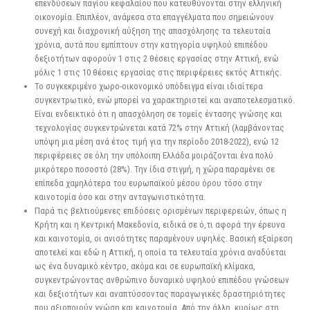
επενδύσεων παγίου κεφαλαίου που κατευθύνονται στην ελληνική
οικονομία. Επιπλέον, ανάμεσα στα επαγγέλματα που σημειώνουν
συνεχή και διαχρονική αύξηση της απασχόλησης τα τελευταία
χρόνια, αυτά που εμπίπτουν στην κατηγορία υψηλού επιπέδου
δεξιοτήτων αφορούν 1 στις 2 θέσεις εργασίας στην Αττική, ενώ
μόλις 1 στις 10 θέσεις εργασίας στις περιφέρειες εκτός Αττικής.
Το συγκεκριμένο χωρο-οικονομικό υπόδειγμα είναι ιδιαίτερα
συγκεντρωτικό, ενώ μπορεί να χαρακτηριστεί και αναποτελεσματικό.
Είναι ενδεικτικό ότι η απασχόληση σε τομείς έντασης γνώσης και
τεχνολογίας συγκεντρώνεται κατά 72% στην Αττική (λαμβάνοντας
υπόψη μια μέση ανά έτος τιμή για την περίοδο 2018-2022), ενώ 12
περιφέρειες σε όλη την υπόλοιπη Ελλάδα μοιράζονται ένα πολύ
μικρότερο ποσοστό (28%). Την ίδια στιγμή, η χώρα παραμένει σε
επίπεδα χαμηλότερα του ευρωπαϊκού μέσου όρου τόσο στην
καινοτομία όσο και στην ανταγωνιστικότητα.
Παρά τις βελτιούμενες επιδόσεις ορισμένων περιφερειών, όπως η
Κρήτη και η Κεντρική Μακεδονία, ειδικά σε ό,τι αφορά την έρευνα
και καινοτομία, οι ανισότητες παραμένουν υψηλές. Βασική εξαίρεση
αποτελεί και εδώ η Αττική, η οποία τα τελευταία χρόνια αναδύεται
ως ένα δυναμικό κέντρο, ακόμα και σε ευρωπαϊκή κλίμακα,
συγκεντρώνοντας ανθρώπινο δυναμικό υψηλού επιπέδου γνώσεων
και δεξιοτήτων και αναπτύσσοντας παραγωγικές δραστηριότητες
που αξιοποιούν γνώση και καινοτομία. Από την άλλη, κυρίως στη