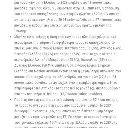
και γυναικών στην Ελλάδα το 2023 ανήλθε στις 18 ποσοστιαίες
μονάδες, τιμή που είναι η υψηλότερη στην ΕΕ. Επιπλέον, η απόκλιση
του ποσοστού απασχόλησης των ατόμων ηλικίας 15-29 ετών από το
αντίστοιχο εκείνων ηλικίας 50-64 ετών ανήλθε στις 27,4 ποσοστιαίες
μονάδες, η έβδομη μεγαλύτερη μεταξύ των κρατών-μελών της
Ένωσης.
Μεγάλη είναι επίσης η διαφορά των ποσοστών απασχόλησης ανά
περιφέρεια της χώρας. Τα υψηλότερα ποσοστά απασχόλησης το
2023 εμφάνισαν οι περιφέρειες Πελοποννήσου (65,5%), Αττικής (64%),
Στερεάς Ελλάδας (63,2%) και Κρήτης (63%), ενώ τα χαμηλότερα οι
περιφέρειες Δυτικής Μακεδονίας (55,6%), Θεσσαλίας (58%) και
Δυτικής Ελλάδας (59,4%). Επιπλέον, στις περιφέρειες Στερεάς
Ελλάδας και Νοτίου Αιγαίου εντοπίζεται η μεγαλύτερη απόκλιση του
ποσοστού απασχόλησης μεταξύ ανδρών και γυναικών (27,2 και 24
ποσοστιαίες μονάδες αντίστοιχα), ενώ η χαμηλότερη σημειώθηκε
στην περιφέρεια Αττικής (14 ποσοστιαίες μονάδες), ακολουθούμενη
από την περιφέρεια Ηπείρου (15,7 ποσοστιαίες μονάδες).
Παρά τη συνεχή και σημαντική μείωσή του από το 2014 και ύστερα,
το ποσοστό ανεργίας στη χώρα μας παραμένει υψηλό. Το 2023
διαμορφώθηκε στο 11,1%, που αποτελεί το δεύτερο υψηλότερο
μεταξύ των κρατών-μελών της ΕΕ. Επιπλέον, το ποσοστό ανεργίας
των γυναικών ηλικίας 15-74 ετών στην Ελλάδα ανήλθε το 2023 στο