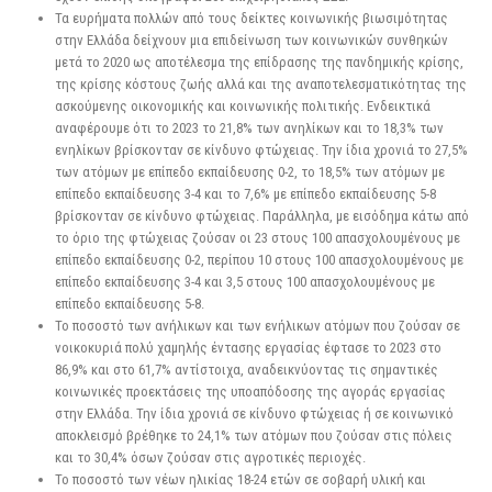
Τα ευρήματα πολλών από τους δείκτες κοινωνικής βιωσιμότητας
στην Ελλάδα δείχνουν μια επιδείνωση των κοινωνικών συνθηκών
μετά το 2020 ως αποτέλεσμα της επίδρασης της πανδημικής κρίσης,
της κρίσης κόστους ζωής αλλά και της αναποτελεσματικότητας της
ασκούμενης οικονομικής και κοινωνικής πολιτικής. Ενδεικτικά
αναφέρουμε ότι το 2023 το 21,8% των ανηλίκων και το 18,3% των
ενηλίκων βρίσκονταν σε κίνδυνο φτώχειας. Την ίδια χρονιά το 27,5%
των ατόμων με επίπεδο εκπαίδευσης 0-2, το 18,5% των ατόμων με
επίπεδο εκπαίδευσης 3-4 και το 7,6% με επίπεδο εκπαίδευσης 5-8
βρίσκονταν σε κίνδυνο φτώχειας. Παράλληλα, με εισόδημα κάτω από
το όριο της φτώχειας ζούσαν οι 23 στους 100 απασχολουμένους με
επίπεδο εκπαίδευσης 0-2, περίπου 10 στους 100 απασχολουμένους με
επίπεδο εκπαίδευσης 3-4 και 3,5 στους 100 απασχολουμένους με
επίπεδο εκπαίδευσης 5-8.
Το ποσοστό των ανήλικων και των ενήλικων ατόμων που ζούσαν σε
νοικοκυριά πολύ χαμηλής έντασης εργασίας έφτασε το 2023 στο
86,9% και στο 61,7% αντίστοιχα, αναδεικνύοντας τις σημαντικές
κοινωνικές προεκτάσεις της υποαπόδοσης της αγοράς εργασίας
στην Ελλάδα. Την ίδια χρονιά σε κίνδυνο φτώχειας ή σε κοινωνικό
αποκλεισμό βρέθηκε το 24,1% των ατόμων που ζούσαν στις πόλεις
και το 30,4% όσων ζούσαν στις αγροτικές περιοχές.
Το ποσοστό των νέων ηλικίας 18-24 ετών σε σοβαρή υλική και