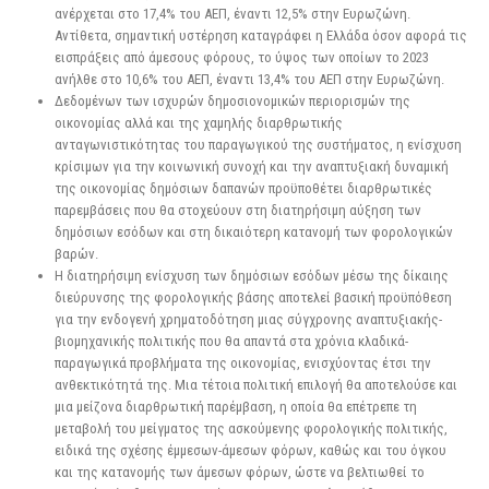
ανέρχεται στο 17,4% του ΑΕΠ, έναντι 12,5% στην Ευρωζώνη.
Αντίθετα, σημαντική υστέρηση καταγράφει η Ελλάδα όσον αφορά τις
εισπράξεις από άμεσους φόρους, το ύψος των οποίων το 2023
ανήλθε στο 10,6% του ΑΕΠ, έναντι 13,4% του ΑΕΠ στην Ευρωζώνη.
Δεδομένων των ισχυρών δημοσιονομικών περιορισμών της
οικονομίας αλλά και της χαμηλής διαρθρωτικής
ανταγωνιστικότητας του παραγωγικού της συστήματος, η ενίσχυση
κρίσιμων για την κοινωνική συνοχή και την αναπτυξιακή δυναμική
της οικονομίας δημόσιων δαπανών προϋποθέτει διαρθρωτικές
παρεμβάσεις που θα στοχεύουν στη διατηρήσιμη αύξηση των
δημόσιων εσόδων και στη δικαιότερη κατανομή των φορολογικών
βαρών.
Η διατηρήσιμη ενίσχυση των δημόσιων εσόδων μέσω της δίκαιης
διεύρυνσης της φορολογικής βάσης αποτελεί βασική προϋπόθεση
για την ενδογενή χρηματοδότηση μιας σύγχρονης αναπτυξιακής-
βιομηχανικής πολιτικής που θα απαντά στα χρόνια κλαδικά-
παραγωγικά προβλήματα της οικονομίας, ενισχύοντας έτσι την
ανθεκτικότητά της. Μια τέτοια πολιτική επιλογή θα αποτελούσε και
μια μείζονα διαρθρωτική παρέμβαση, η οποία θα επέτρεπε τη
μεταβολή του μείγματος της ασκούμενης φορολογικής πολιτικής,
ειδικά της σχέσης έμμεσων-άμεσων φόρων, καθώς και του όγκου
και της κατανομής των άμεσων φόρων, ώστε να βελτιωθεί το