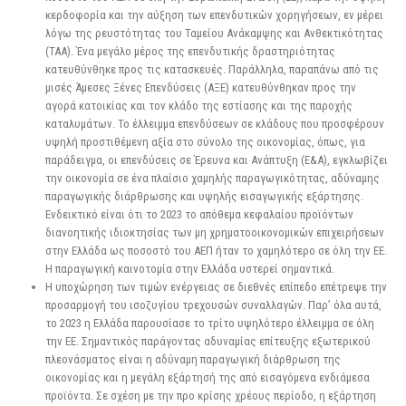
κερδοφορία και την αύξηση των επενδυτικών χορηγήσεων, εν μέρει
λόγω της ρευστότητας του Ταμείου Ανάκαμψης και Ανθεκτικότητας
(ΤΑΑ). Ένα μεγάλο μέρος της επενδυτικής δραστηριότητας
κατευθύνθηκε προς τις κατασκευές. Παράλληλα, παραπάνω από τις
μισές Άμεσες Ξένες Επενδύσεις (ΑΞΕ) κατευθύνθηκαν προς την
αγορά κατοικίας και τον κλάδο της εστίασης και της παροχής
καταλυμάτων. Το έλλειμμα επενδύσεων σε κλάδους που προσφέρουν
υψηλή προστιθέμενη αξία στο σύνολο της οικονομίας, όπως, για
παράδειγμα, οι επενδύσεις σε Έρευνα και Ανάπτυξη (Ε&Α), εγκλωβίζει
την οικονομία σε ένα πλαίσιο χαμηλής παραγωγικότητας, αδύναμης
παραγωγικής διάρθρωσης και υψηλής εισαγωγικής εξάρτησης.
Ενδεικτικό είναι ότι το 2023 το απόθεμα κεφαλαίου προϊόντων
διανοητικής ιδιοκτησίας των μη χρηματοοικονομικών επιχειρήσεων
στην Ελλάδα ως ποσοστό του ΑΕΠ ήταν το χαμηλότερο σε όλη την ΕΕ.
Η παραγωγική καινοτομία στην Ελλάδα υστερεί σημαντικά.
Η υποχώρηση των τιμών ενέργειας σε διεθνές επίπεδο επέτρεψε την
προσαρμογή του ισοζυγίου τρεχουσών συναλλαγών. Παρ’ όλα αυτά,
το 2023 η Ελλάδα παρουσίασε το τρίτο υψηλότερο έλλειμμα σε όλη
την ΕΕ. Σημαντικός παράγοντας αδυναμίας επίτευξης εξωτερικού
πλεονάσματος είναι η αδύναμη παραγωγική διάρθρωση της
οικονομίας και η μεγάλη εξάρτησή της από εισαγόμενα ενδιάμεσα
προϊόντα. Σε σχέση με την προ κρίσης χρέους περίοδο, η εξάρτηση