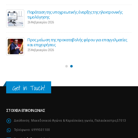
Παράταση της υποχρεωτικής έναρξης της ηλεκτρονικής
τιμολόγησης
26 Φεβρουαρίου 2026
ς 2
Προς μείωση της προκαταβολής φόρου για επαγγελματίες
και επιχειρήσεις
25 Φεβρουαρίου 2026
Get in Touch!
ΣΤΟΙΧΕΊΑ ΕΠΙΚΟΙΝΩΝΊΑΣ
Διεύθυνση:
Μακεδονικού Αγώνα & Καραΐσκάκη γωνία, Παλαιόκαστρο,57013
Τηλέφωνο:
6999501100