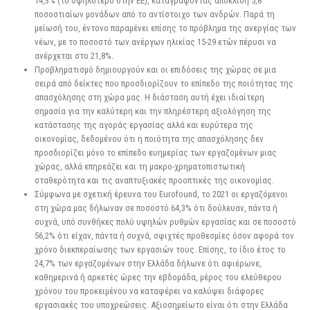
14,3% (το υψηλότερο στην ΕΕ), καταγράφοντας απόκλιση 5,8
ποσοστιαίων μονάδων από το αντίστοιχο των ανδρών. Παρά τη
μείωσή του, έντονο παραμένει επίσης το πρόβλημα της ανεργίας των
νέων, με το ποσοστό των ανέργων ηλικίας 15-29 ετών πέρυσι να
ανέρχεται στο 21,8%.
Προβληματισμό δημιουργούν και οι επιδόσεις της χώρας σε μια
σειρά από δείκτες που προσδιορίζουν το επίπεδο της ποιότητας της
απασχόλησης στη χώρα μας. Η διάσταση αυτή έχει ιδιαίτερη
σημασία για την καλύτερη και την πληρέστερη αξιολόγηση της
κατάστασης της αγοράς εργασίας αλλά και ευρύτερα της
οικονομίας, δεδομένου ότι η ποιότητα της απασχόλησης δεν
προσδιορίζει μόνο το επίπεδο ευημερίας των εργαζομένων μιας
χώρας, αλλά επηρεάζει και τη μακρο-χρηματοπιστωτική
σταθερότητα και τις αναπτυξιακές προοπτικές της οικονομίας.
Σύμφωνα με σχετική έρευνα του Eurofound, το 2021 οι εργαζόμενοι
στη χώρα μας δήλωναν σε ποσοστό 64,3% ότι δούλευαν, πάντα ή
συχνά, υπό συνθήκες πολύ υψηλών ρυθμών εργασίας και σε ποσοστό
56,2% ότι είχαν, πάντα ή συχνά, σφιχτές προθεσμίες όσον αφορά τον
χρόνο διεκπεραίωσης των εργασιών τους. Επίσης, το ίδιο έτος το
24,7% των εργαζομένων στην Ελλάδα δήλωνε ότι αφιέρωνε,
καθημερινά ή αρκετές ώρες την εβδομάδα, μέρος του ελεύθερου
χρόνου του προκειμένου να καταφέρει να καλύψει διάφορες
εργασιακές του υποχρεώσεις. Αξιοσημείωτο είναι ότι στην Ελλάδα