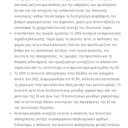
αποτελεί μείζονα προϋπόθεση για την υπέρβαση των προκλήσεων
αυτών και την ενίσχυση της ανθεκτικότητας της ελληνικής
οικονομίας, καθώς θα επιτρέψει τη διατηρήσιμη αναβάθμιση του
βαθμού φερεγγυότητας του Δημοσίου, χωρίς μια τέτοια εξέλιξη να
υποσκάψει τη χρηματοπιστωτική συνοχή του ιδιωτικού τομέα.
Η κατάσταση της αγοράς εργασίας το 2023 συνέχισε να παρουσιάζει
σημάδια βελτίωσης. Παρά όμως το γεγονός αυτό, οι επιδόσεις της
χώρας μας σε μια σειρά βασικούς δείκτες που προσδιορίζουν τον
βαθμό και τις προοπτικές ένταξης στην αγορά εργασίας, την
ποιότητα της απασχόλησης, τις αμοιβές, την προστασία και τη
θεσμική ενδυνάμωση των εργαζομένων συνεχίζουν να αποκλίνουν
σημαντικά από τις αντίστοιχες στα περισσότερα κράτη-μέλη της ΕΕ.
Το 2023 το ποσοστό απασχόλησης στην Ελλάδα, αν και αυξημένο
έναντι του 2022, διαμορφώθηκε στο 61,8%, επίδοση που κατατάσσει
τη χώρα μας στην προτελευταία θέση μεταξύ των κρατών-μελών. Το
ποσοστό αυτό είναι 8,6 ποσοστιαίες μονάδες χαμηλότερο από τον
μέσο όρο της ΕΕ και άνω των 10 ποσοστιαίων μονάδων χαμηλότερο
από το αντίστοιχο άλλων οικονομιών της περιφέρειας της ΕΕ και
της ανατολικής Ευρώπης.
Ιδιαίτερα μεγάλη συνεχίζει να είναι η απόκλιση των ποσοστών
απασχόλησης μεταξύ συγκεκριμένων πληθυσμιακών ομάδων.
Ειδικότερα, η απόκλιση του ποσοστού απασχόλησης μεταξύ ανδρών