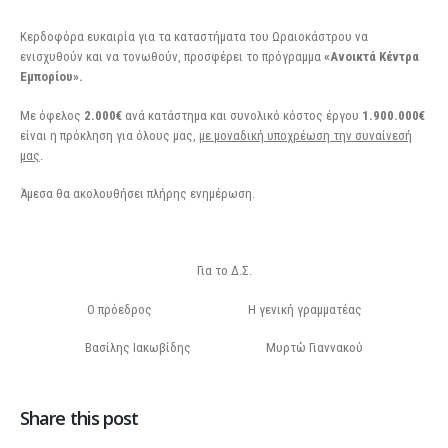
Κερδοφόρα ευκαιρία για τα καταστήματα του Ωραιοκάστρου να
ενισχυθούν και να τονωθούν, προσφέρει το πρόγραμμα
«Ανοικτά Κέντρα
Εμπορίου
».
Με όφελος
2.000€
ανά κατάστημα και συνολικό κόστος έργου
1.900.000€
είναι η πρόκληση για όλους μας,
με μοναδική υποχρέωση την συναίνεσή
μας
.
Άμεσα θα ακολουθήσει πλήρης ενημέρωση.
Για το Δ.Σ.
Ο πρόεδρος Η γενική γραμματέας
Βασίλης Ιακωβίδης Μυρτώ Γιαννακού
Share this post