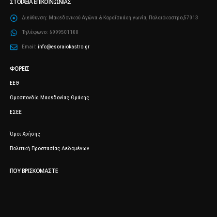
ΣΤΟΙΧΕΊΑ ΕΠΙΚΟΙΝΩΝΊΑΣ
Διεύθυνση:
Μακεδονικού Αγώνα & Καραΐσκάκη γωνία, Παλαιόκαστρο,57013
Τηλέφωνο:
6999501100
Email:
info@esoraiokastro.gr
ΦΟΡΕΊΣ
ΕΕΘ
Ομοσπονδία Μακεδονίας Θράκης
ΕΣΕΕ
Όροι Χρήσης
Πολιτική Προστασίας Δεδομένων
ΠΟΥ ΒΡΙΣΚΌΜΑΣΤΕ