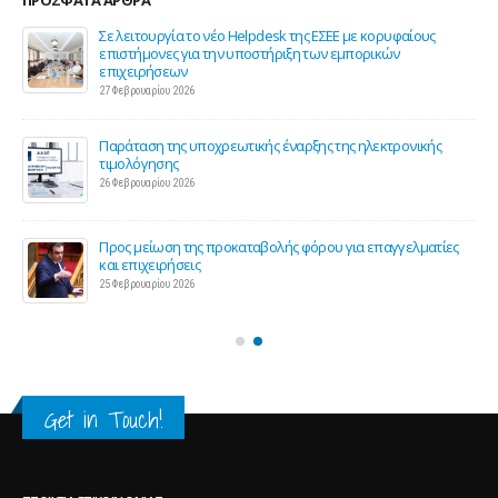
ΠΡΌΣΦΑΤΑ ΆΡΘΡΑ
ης
Σε λειτουργία το νέο Helpdesk της ΕΣΕΕ με κορυφαίους
επιστήμονες για την υποστήριξη των εμπορικών
επιχειρήσεων
27 Φεβρουαρίου 2026
Παράταση της υποχρεωτικής έναρξης της ηλεκτρονικής
τιμολόγησης
26 Φεβρουαρίου 2026
ς 2
Προς μείωση της προκαταβολής φόρου για επαγγελματίες
και επιχειρήσεις
25 Φεβρουαρίου 2026
Get in Touch!