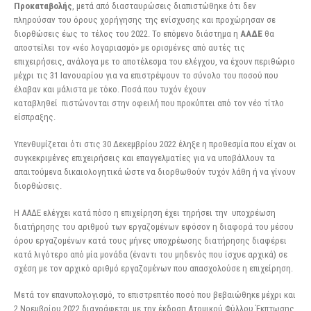
Προκαταβολής
, μετά από διασταυρώσεις διαπιστώθηκε ότι δεν
πληρούσαν του όρους χορήγησης της ενίσχυσης και προχώρησαν σε
διορθώσεις έως το τέλος του 2022. Το επόμενο διάστημα η
ΑΑΔΕ
θα
αποστείλει τον «νέο λογαριασμό» με ορισμένες από αυτές τις
επιχειρήσεις, ανάλογα με το αποτέλεσμα του ελέγχου, να έχουν περιθώριο
μέχρι τις 31 Ιανουαρίου για να επιστρέψουν το σύνολο του ποσού που
έλαβαν και μάλιστα με τόκο. Ποσά που τυχόν έχουν
καταβληθεί πιστώνονται στην οφειλή που προκύπτει από τον νέο τίτλο
είσπραξης.
Υπενθυμίζεται ότι στις 30 Δεκεμβρίου 2022 έληξε η προθεσμία που είχαν οι
συγκεκριμένες επιχειρήσεις και επαγγελματίες για να υποβάλλουν τα
απαιτούμενα δικαιολογητικά ώστε να διορθωθούν τυχόν λάθη ή να γίνουν
διορθώσεις.
Η ΑΑΔΕ ελέγχει κατά πόσο η επιχείρηση έχει τηρήσει την υποχρέωση
διατήρησης του αριθμού των εργαζομένων εφόσον η διαφορά του μέσου
όρου εργαζομένων κατά τους μήνες υποχρέωσης διατήρησης διαφέρει
κατά λιγότερο από μία μονάδα (έναντι του μηδενός που ίσχυε αρχικά) σε
σχέση με τον αρχικό αριθμό εργαζομένων που απασχολούσε η επιχείρηση.
Μετά τον επανυπολογισμό, το επιστρεπτέο ποσό που βεβαιώθηκε μέχρι και
2 Νοεμβρίου 2022 διαγράφεται με την έκδοση Ατομικού Φύλλου Έκπτωσης