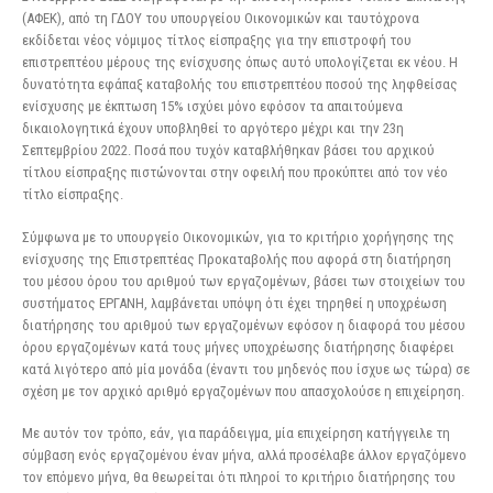
(ΑΦΕΚ), από τη ΓΔΟΥ του υπουργείου Οικονομικών και ταυτόχρονα
εκδίδεται νέος νόμιμος τίτλος είσπραξης για την επιστροφή του
επιστρεπτέου μέρους της ενίσχυσης όπως αυτό υπολογίζεται εκ νέου. Η
δυνατότητα εφάπαξ καταβολής του επιστρεπτέου ποσού της ληφθείσας
ενίσχυσης με έκπτωση 15% ισχύει μόνο εφόσον τα απαιτούμενα
δικαιολογητικά έχουν υποβληθεί το αργότερο μέχρι και την 23η
Σεπτεμβρίου 2022. Ποσά που τυχόν καταβλήθηκαν βάσει του αρχικού
τίτλου είσπραξης πιστώνονται στην οφειλή που προκύπτει από τον νέο
τίτλο είσπραξης.
Σύμφωνα με το υπουργείο Οικονομικών, για το κριτήριο χορήγησης της
ενίσχυσης της Επιστρεπτέας Προκαταβολής που αφορά στη διατήρηση
του μέσου όρου του αριθμού των εργαζομένων, βάσει των στοιχείων του
συστήματος ΕΡΓΑΝΗ, λαμβάνεται υπόψη ότι έχει τηρηθεί η υποχρέωση
διατήρησης του αριθμού των εργαζομένων εφόσον η διαφορά του μέσου
όρου εργαζομένων κατά τους μήνες υποχρέωσης διατήρησης διαφέρει
κατά λιγότερο από μία μονάδα (έναντι του μηδενός που ίσχυε ως τώρα) σε
σχέση με τον αρχικό αριθμό εργαζομένων που απασχολούσε η επιχείρηση.
Με αυτόν τον τρόπο, εάν, για παράδειγμα, μία επιχείρηση κατήγγειλε τη
σύμβαση ενός εργαζομένου έναν μήνα, αλλά προσέλαβε άλλον εργαζόμενο
τον επόμενο μήνα, θα θεωρείται ότι πληροί το κριτήριο διατήρησης του