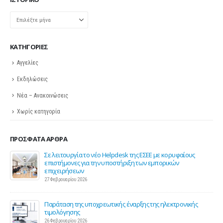
ΙΣΤΟΡΙΚΌ
Ιστορικό
KΑΤΗΓΟΡΊΕΣ
Αγγελίες
Εκδηλώσεις
Νέα – Ανακοινώσεις
Χωρίς κατηγορία
ΠΡΌΣΦΑΤΑ ΆΡΘΡΑ
ης
Σε λειτουργία το νέο Helpdesk της ΕΣΕΕ με κορυφαίους
επιστήμονες για την υποστήριξη των εμπορικών
επιχειρήσεων
27 Φεβρουαρίου 2026
Παράταση της υποχρεωτικής έναρξης της ηλεκτρονικής
τιμολόγησης
26 Φεβρουαρίου 2026