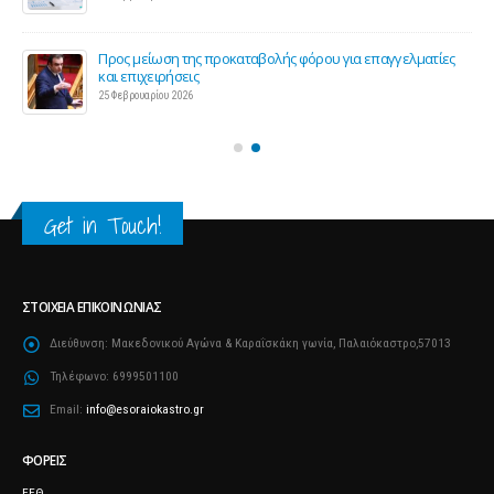
ς 2
Προς μείωση της προκαταβολής φόρου για επαγγελματίες
και επιχειρήσεις
25 Φεβρουαρίου 2026
Get in Touch!
ΣΤΟΙΧΕΊΑ ΕΠΙΚΟΙΝΩΝΊΑΣ
Διεύθυνση:
Μακεδονικού Αγώνα & Καραΐσκάκη γωνία, Παλαιόκαστρο,57013
Τηλέφωνο:
6999501100
Email:
info@esoraiokastro.gr
ΦΟΡΕΊΣ