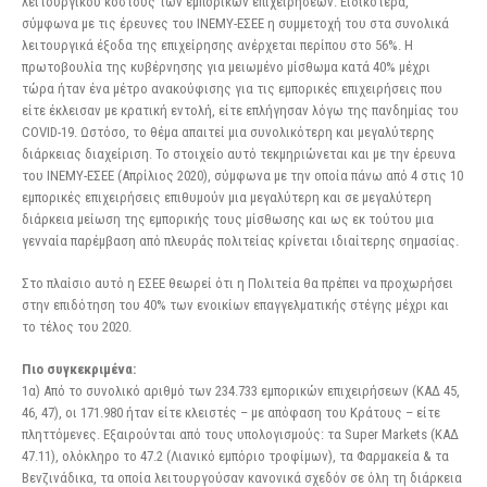
λειτουργικού κόστους των εμπορικών επιχειρήσεων. Ειδικότερα,
σύμφωνα με τις έρευνες του ΙΝΕΜΥ-ΕΣΕΕ η συμμετοχή του στα συνολικά
λειτουργικά έξοδα της επιχείρησης ανέρχεται περίπου στο 56%. Η
πρωτοβουλία της κυβέρνησης για μειωμένο μίσθωμα κατά 40% μέχρι
τώρα ήταν ένα μέτρο ανακούφισης για τις εμπορικές επιχειρήσεις που
είτε έκλεισαν με κρατική εντολή, είτε επλήγησαν λόγω της πανδημίας του
COVID-19. Ωστόσο, το θέμα απαιτεί μια συνολικότερη και μεγαλύτερης
διάρκειας διαχείριση. Το στοιχείο αυτό τεκμηριώνεται και με την έρευνα
του ΙΝΕΜΥ-ΕΣΕΕ (Απρίλιος 2020), σύμφωνα με την οποία πάνω από 4 στις 10
εμπορικές επιχειρήσεις επιθυμούν μια μεγαλύτερη και σε μεγαλύτερη
διάρκεια μείωση της εμπορικής τους μίσθωσης και ως εκ τούτου μια
γενναία παρέμβαση από πλευράς πολιτείας κρίνεται ιδιαίτερης σημασίας.
Στο πλαίσιο αυτό η ΕΣΕΕ θεωρεί ότι η Πολιτεία θα πρέπει να προχωρήσει
στην επιδότηση του 40% των ενοικίων επαγγελματικής στέγης μέχρι και
το τέλος του 2020.
Πιο συγκεκριμένα:
1α) Από το συνολικό αριθμό των 234.733 εμπορικών επιχειρήσεων (ΚΑΔ 45,
46, 47), οι 171.980 ήταν είτε κλειστές – με απόφαση του Κράτους – είτε
πληττόμενες. Εξαιρούνται από τους υπολογισμούς: τα Super Markets (ΚΑΔ
47.11), ολόκληρο το 47.2 (Λιανικό εμπόριο τροφίμων), τα Φαρμακεία & τα
Βενζινάδικα, τα οποία λειτουργούσαν κανονικά σχεδόν σε όλη τη διάρκεια