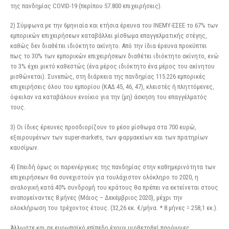
της πανδημίας COVID-19 (περίπου 57.800 επιχειρήσεις).
2) Σύμφωνα με την 6μηνιαία και ετήσια έρευνα του ΙΝΕΜΥ-ΕΣΕΕ το 67% των
εμπορικών επιχειρήσεων καταβάλλει μίσθωμα επαγγελματικής στέγης,
καθώς δεν διαθέτει ιδιόκτητο ακίνητο. Από την ίδια έρευνα προκύπτει
πως το 30% των εμπορικών επιχειρήσεων διαθέτει ιδιόκτητο ακίνητο, ενώ
το 3% έχει μικτό καθεστώς (ένα μέρος ιδιόκτητο ένα μέρος του ακίνητου
μισθώνεται). Συνεπώς, στη διάρκεια της πανδημίας 115.226 εμπορικές
επιχειρήσεις όλου του εμπορίου (ΚΑΔ 45, 46, 47), κλειστές ή πληττόμενες,
όφειλαν να καταβάλουν ενοίκιο για την (μη) άσκηση του επαγγέλματός
τους.
3) Οι ίδιες έρευνες προσδιορίζουν το μέσο μίσθωμα στα 700 ευρώ,
εξαιρουμένων των super-markets, των φαρμακείων και των πρατηρίων
καυσίμων.
4) Επειδή όμως οι παρενέργειες της πανδημίας στην καθημερινότητα των
επιχειρήσεων θα συνεχιστούν για τουλάχιστον ολόκληρο το 2020, η
αναλογική κατά 40% συνδρομή του κράτους θα πρέπει να εκτείνεται στους
εναπομείναντες 8 μήνες (Μάιος – Δεκέμβριος 2020), μέχρι την
ολοκλήρωση του τρέχοντος έτους. (32,26 εκ. €/μήνα. * 8 μήνες = 258,1 εκ.).
Άλλωστε και σε ευρωπαϊκό επίπεδο έχουν υιοθετηθεί παρόμοιες