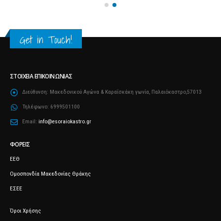
Get in Touch!
ΣΤΟΙΧΕΊΑ ΕΠΙΚΟΙΝΩΝΊΑΣ
Διεύθυνση:
Μακεδονικού Αγώνα & Καραΐσκάκη γωνία, Παλαιόκαστρο,57013
Τηλέφωνο:
6999501100
Email:
info@esoraiokastro.gr
ΦΟΡΕΊΣ
ΕΕΘ
Ομοσπονδία Μακεδονίας Θράκης
ΕΣΕΕ
Όροι Χρήσης