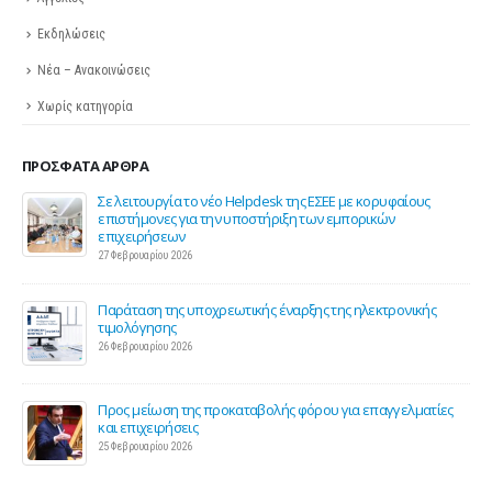
Εκδηλώσεις
Νέα – Ανακοινώσεις
Χωρίς κατηγορία
ΠΡΌΣΦΑΤΑ ΆΡΘΡΑ
ης
Σε λειτουργία το νέο Helpdesk της ΕΣΕΕ με κορυφαίους
επιστήμονες για την υποστήριξη των εμπορικών
επιχειρήσεων
27 Φεβρουαρίου 2026
Παράταση της υποχρεωτικής έναρξης της ηλεκτρονικής
τιμολόγησης
26 Φεβρουαρίου 2026
ς 2
Προς μείωση της προκαταβολής φόρου για επαγγελματίες
και επιχειρήσεις
25 Φεβρουαρίου 2026