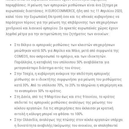
παρεμβάσεις. Η μείωση των εμπορικών μισθώσεων είναι ένα ζήτημα με
ευρωπαϊκές διαστάσεις. Η EUROCOMMERCE, ήδη από τις 11 Απριλίου 2020,
καλεί τόσο την Ευρωπαϊκή Επιτροπή όσο και τις εθνικές κυβερνήσεις να
παράσχουν πόρους για την μείωση της επιβάρυνσης των επιχειρήσεων
χονδρικού και λιανικού εμπορίου. Σε αρκετές ευρωπαϊκές χώρες έχουν
ληφθεί μέτρα για την αντιμετώπιση του ζητήματος των ενοικίων:
Στο Βέλγιο οι εμπορικές μισθώσεις των κλειστών επιχειρήσεων
μειώθηκαν κατά 50% για Απρίλιο και Μάιο, μετά από συμφωνία της
COMEOS, που εκπροσωπεί το εμπόριο, και των ιδιοκτητών.
Παράλληλα, η καταβολή του υπόλοιπου 50% αναβάλλεται για
μεταγενέστερο διάστημα εντός του έτους.
Στην Τσεχία, η κυβέρνηση ενέκρινε την επιδότηση εμπορικής
μίσθωσης αν ο ιδιοκτήτης συμφωνήσει για μείωση του μισθώματος
κατά 30%. Από το υπόλοιπο 70%, το 20% το πληρώνει η επιχείρηση και
το εναπομένον 50% το κράτος.
Στη Δανία, από τις 9 Μαρτίου έως και στις 9 Ιουνίου, το κράτος
επιδοτεί τις εμπορικές μισθώσεις αναλόγως της μείωσης του
κύκλου εργασιών. Για τις επιχειρήσεις που έκλεισαν με κρατική
εντολή η κάλυψη μπορεί να φθάσει το 100%.
Στην Ολλανδία, αναλόγως της πτώσης στον κύκλο εργασιών υπάρχει
η δυνατότητα αναβολής/ακύρωσης του ενοικίου, αν επαληθευτεί