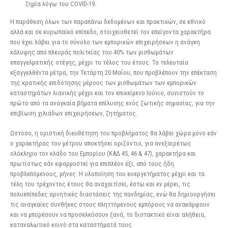
ζημία λόγω του COVID-19.
Η παράθεση όλων των παραπάνω δεδομένων και πρακτικών, σε εθνικό
αλλά και σε ευρωπαϊκό επίπεδο, στοιχειοθετεί τον επείγοντα χαρακτήρα
που έχει λάβει για το σύνολο των εμπορικών επιχειρήσεων η ανάγκη
κάλυψης από πλευράς πολιτείας του 40% των μισθωμάτων
επαγγελματικής στέγης, μέχρι το τέλος του έτους. Τα τελευταία
εξαγγελθέντα μέτρα, την Τετάρτη 20 Μαΐου, που προβλέπουν την επέκταση
της κρατικής επιδότησης μέρους των μισθωμάτων των εμπορικών
καταστημάτων λιανικής μέχρι και τον επικείμενο Ιούνιο, συνιστούν το
πρώτο από τα αναγκαία βήματα επίλυσης ενός ζωτικής σημασίας, για την
επιβίωση χιλιάδων επιχειρήσεων, ζητήματος.
Ωστόσο, η οριστική διευθέτηση του προβλήματος θα λάβει χώρα μόνο εάν
ο χαρακτήρας του μέτρου αποκτήσει οριζόντιο, για ανεξαιρέτως
ολόκληρο τον κλάδο του Εμπορίου (ΚΑΔ 45, 46 & 47), χαρακτήρα και
πρωτίστως εάν εφαρμοστεί για επιπλέον έξι, από τους ήδη
προβλεπόμενους, μήνες. Η υλοποίηση του ευεργετήματος μέχρι και τα
τέλη του τρέχοντος έτους θα αναχαιτίσει, έστω και εν μέρει, τις
πολυεπίπεδες αρνητικές διαστάσεις της πανδημίας, ενώ θα δημιουργήσει
τις αναγκαίες συνθήκες στους πληττόμενους εμπόρους να ανακάμψουν
και να μπορέσουν να προσελκύσουν ξανά, το διστακτικό είναι αλήθεια,
καταναλωτικό κοινό στα καταστήματά τους.