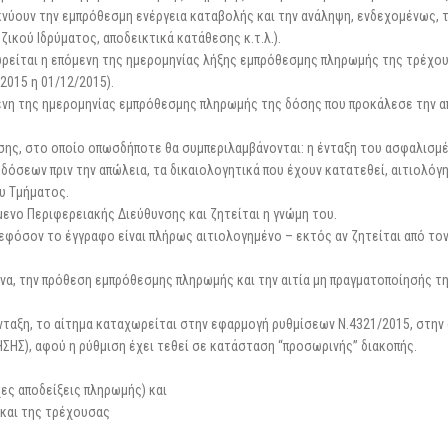
κνύουν την εμπρόθεσμη ενέργεια καταβολής και την ανάληψη, ενδεχομένως, 
ζικού Ιδρύματος, αποδεικτικά κατάθεσης κ.τ.λ.).
ωρείται η επόμενη της ημερομηνίας λήξης εμπρόθεσμης πληρωμής της τρέχο
2015 η 01/12/2015).
μενη της ημερομηνίας εμπρόθεσμης πληρωμής της δόσης που προκάλεσε την α
σης, στο οποίο οπωσδήποτε θα συμπεριλαμβάνονται: η ένταξη του ασφαλισμ
 δόσεων πριν την απώλεια, τα δικαιολογητικά που έχουν κατατεθεί, αιτιολόγ
υ Τμήματος.
ενο Περιφερειακής Διεύθυνσης και ζητείται η γνώμη του.
εφόσον το έγγραφο είναι πλήρως αιτιολογημένο – εκτός αν ζητείται από το
να, την πρόθεση εμπρόθεσμης πληρωμής και την αιτία μη πραγματοποίησής τη
νταξη, το αίτημα καταχωρείται στην εφαρμογή ρυθμίσεων Ν.4321/2015, στην
ΗΣΗΣ), αφού η ρύθμιση έχει τεθεί σε κατάσταση “προσωρινής” διακοπής.
χες αποδείξεις πληρωμής) και
 και της τρέχουσας