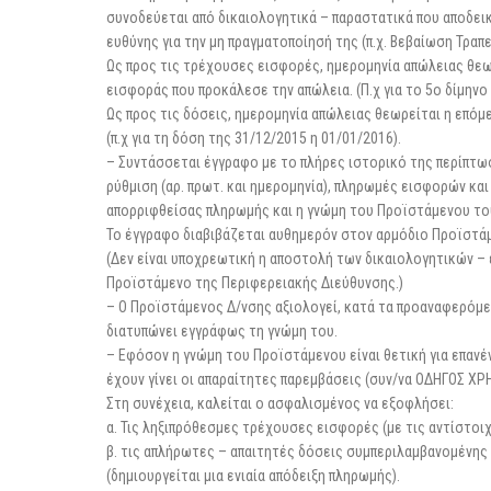
συνοδεύεται από δικαιολογητικά – παραστατικά που αποδει
ευθύνης για την μη πραγματοποίησή της (π.χ. Βεβαίωση Τραπε
Ως προς τις τρέχουσες εισφορές, ημερομηνία απώλειας θε
εισφοράς που προκάλεσε την απώλεια. (Π.χ για το 5ο δίμηνο 
Ως προς τις δόσεις, ημερομηνία απώλειας θεωρείται η επό
(π.χ για τη δόση της 31/12/2015 η 01/01/2016).
– Συντάσσεται έγγραφο με το πλήρες ιστορικό της περίπτω
ρύθμιση (αρ. πρωτ. και ημερομηνία), πληρωμές εισφορών και
απορριφθείσας πληρωμής και η γνώμη του Προϊστάμενου το
Το έγγραφο διαβιβάζεται αυθημερόν στον αρμόδιο Προϊστάμ
(Δεν είναι υποχρεωτική η αποστολή των δικαιολογητικών – 
Προϊστάμενο της Περιφερειακής Διεύθυνσης.)
– Ο Προϊστάμενος Δ/νσης αξιολογεί, κατά τα προαναφερόμε
διατυπώνει εγγράφως τη γνώμη του.
– Εφόσον η γνώμη του Προϊστάμενου είναι θετική για επανέ
έχουν γίνει οι απαραίτητες παρεμβάσεις (συν/να ΟΔΗΓΟΣ ΧΡ
Στη συνέχεια, καλείται ο ασφαλισμένος να εξοφλήσει:
α. Τις ληξιπρόθεσμες τρέχουσες εισφορές (με τις αντίστοι
β. τις απλήρωτες – απαιτητές δόσεις συμπεριλαμβανομένης
(δημιουργείται μια ενιαία απόδειξη πληρωμής).