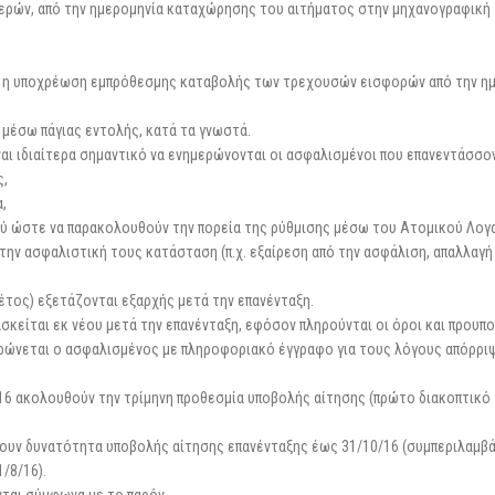
μερών, από την ημερομηνία καταχώρησης του αιτήματος στην μηχανογραφική
υς η υποχρέωση εμπρόθεσμης καταβολής των τρεχουσών εισφορών από την η
 μέσω πάγιας εντολής, κατά τα γνωστά.
αι ιδιαίτερα σημαντικό να ενημερώνονται οι ασφαλισμένοι που επανεντάσσον
ς,
,
ού ώστε να παρακολουθούν την πορεία της ρύθμισης μέσω του Ατομικού Λογ
την ασφαλιστική τους κατάσταση (π.χ. εξαίρεση από την ασφάλιση, απαλλαγ
έτος) εξετάζονται εξαρχής μετά την επανένταξη.
κείται εκ νέου μετά την επανένταξη, εφόσον πληρούνται οι όροι και προυπο
ερώνεται ο ασφαλισμένος με πληροφοριακό έγγραφο για τους λόγους απόρρι
16 ακολουθούν την τρίμηνη προθεσμία υποβολής αίτησης (πρώτο διακοπτικό 
ουν δυνατότητα υποβολής αίτησης επανένταξης έως 31/10/16 (συμπεριλαμβά
/8/16).
νται σύμφωνα με το παρόν.