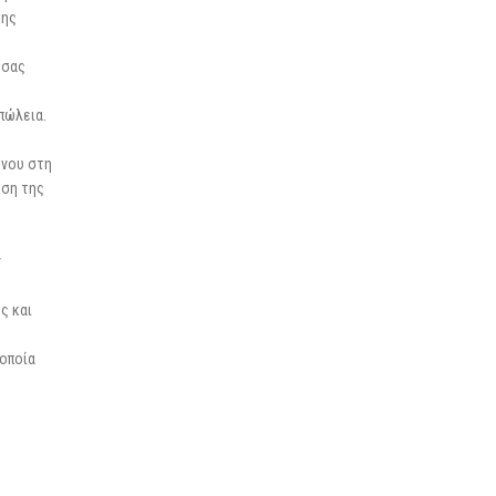
της
υσας
πώλεια.
ένου στη
ηση της
ν
ς και
 οποία