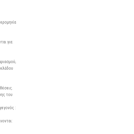
μερομηνία
ται για:
αριασμού,
ή κλάδου
θέσεις.
ψης του
γεγονός :
νονται: