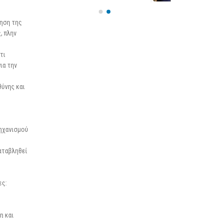
25 Φεβρουαρίου 2026
νηση της
, πλην
τι
ια την
θύνης και
μηχανισμού
αταβληθεί
ες:
η και