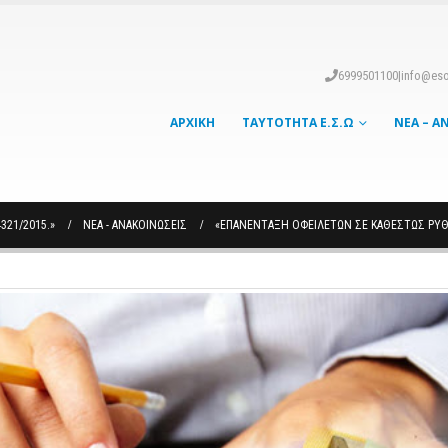
6999501100
|
info@eso
ΑΡΧΙΚΉ
ΤΑΥΤΌΤΗΤΑ Ε.Σ.Ω
ΝΈΑ – Α
321/2015.»
ΝΈΑ - ΑΝΑΚΟΙΝΏΣΕΙΣ
«ΕΠΑΝΈΝΤΑΞΗ ΟΦΕΙΛΕΤΏΝ ΣΕ ΚΑΘΕΣΤΏΣ ΡΎΘΜ