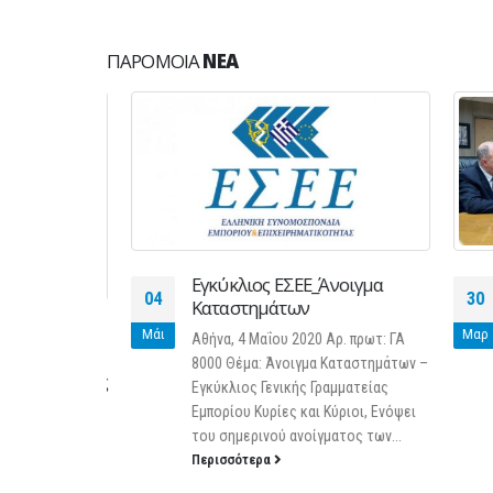
ΠΑΡΌΜΟΙΑ
ΝΈΑ
Εγκύκλιος ΕΣΕΕ_Άνοιγμα
04
30
Καταστημάτων
λών,
Μάι
Μαρ
Αθήνα, 4 Μαΐου 2020 Αρ. πρωτ: ΓΑ
υκαιρίας
8000 Θέμα: Άνοιγμα Καταστημάτων –
 προστασίας
Εγκύκλιος Γενικής Γραμματείας
ας
Εμπορίου Κυρίες και Κύριοι, Ενόψει
του σημερινού ανοίγματος των...
Υ
Περισσότερα
σχετικά με
ν και παροχή