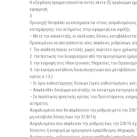
Η εξόφληση πραγματοποιείται εντός πέντε (5) εργάσιμων η
εφαρμογή.
3
Προσοχή! Θα πρέπει να επισημαίνεται στους ασφαλισμένο
καταχώρησης του αιτήματος στην εφαρμογή και εφεξής.
– Μετά την επανένταξη, οι υπόλοιπες δόσεις καταβάλλονται
Προκειμένου να αποτρέπονται νέες απώλειες ρυθμίσεων, είν
1. Την ανάθεση πάγιας εντολής χωρίς ανώτατο όριο χρέωση
2. την πίστωση του λογαριασμού από την προηγούμενη ημέρα
3. την εγγραφή στις Ηλεκτρονικές Υπηρεσίες του Οργανισμ
4. την έγκαιρη κατάθεση δικαιολογητικών που μεταβάλλουν 
υγείας κ.τ.λ.).
– Οι όροι καθυστέρησης δόσεων (τρείς καθυστερήσεις ανά 
– Απωλεσθέν δικαίωμα κατάταξης σε κατώτερη κατηγορία ασ
– Σε περίπτωση αρνητικής κρίσης του Προϊστάμενου, ενημ
αιτήματος.
Ασφαλισμένοι που θα απωλέσουν την ρύθμιση μετά την 2/8/
μη καταβολή δόσης/εων την 31/8/16).
Ασφαλισμένοι που απώλεσαν την ρύθμιση έως την 2/8/16 έχ
δόση/εις ή εισφορά με ημερομηνία εμπρόθεσμης πληρωμής 1
Αιτήσεις που , ενδεχομένως, έχουν υποβληθεί επανεξετάζο