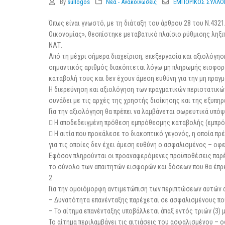
By
sullogos
Νέα - Ανακοινώσεις
ΕΜΠΟΡΙΚΟΣ ΣΥΛΛΟ
Όπως είναι γνωστό, με τη διάταξη του άρθρου 28 του Ν.4321/
Οικονομίας», θεσπίστηκε μεταβατικό πλαίσιο ρύθμισης λη
ΝΑΤ.
Από τη μέχρι σήμερα διαχείριση, επεξεργασία και αξιολόγη
σημαντικός αριθμός διακόπτεται λόγω μη πληρωμής εισφορά
καταβολή τους και δεν έχουν άμεση ευθύνη για την μη πρ
Η διερεύνηση και αξιολόγηση των πραγματικών περιστατικών
συνάδει με τις αρχές της χρηστής διοίκησης και της εξυπη
Για την αξιολόγηση θα πρέπει να λαμβάνεται σωρευτικά υπόψ
 Η αποδεδειγμένη πρόθεση εμπρόθεσμης καταβολής (εμπρό
 Η αιτία που προκάλεσε το διακοπτικό γεγονός, η οποία πρ
για τις οποίες δεν έχει άμεση ευθύνη ο ασφαλισμένος – οφε
Εφόσον πληρούνται οι προαναφερόμενες προϋποθέσεις παρέ
το σύνολο των απαιτητών εισφορών και δόσεων που θα έπρεπε
2
Για την ομοιόμορφη αντιμετώπιση των περιπτώσεων αυτών απ
– Δυνατότητα επανένταξης παρέχεται σε ασφαλισμένους που
– Το αίτημα επανένταξης υποβάλλεται άπαξ εντός τριών (3) 
Το αίτημα περιλαμβάνει τις αιτιάσεις του ασφαλισμένου – ο