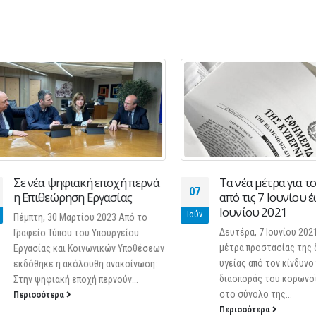
Σε νέα ψηφιακή εποχή περνά
Τα νέα μέτρα για το δ
07
η Επιθεώρηση Εργασίας
από τις 7 Ιουνίου έως
Ιουνίου 2021
Ιούν
Πέμπτη, 30 Μαρτίου 2023 Από το
Δευτέρα, 7 Ιουνίου 2021 Έ
Γραφείο Τύπου του Υπουργείου
μέτρα προστασίας της δημ
Εργασίας και Κοινωνικών Υποθέσεων
υγείας από τον κίνδυνο πε
εκδόθηκε η ακόλουθη ανακοίνωση:
διασποράς του κορωνοϊού 
Στην ψηφιακή εποχή περνούν...
στο σύνολο της...
Περισσότερα
Περισσότερα