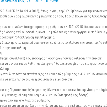
ΓΟΣ ΩΡΑΙΟΚΑΣΤΡΟΥ
,
ΕΣΣΕ
,
ΟΑΕΕ ΔΟΣΗ ΡΥΘΜΙΣΗ
25 Φεβρουαρίου 2026
2015 (ΦΕΚ 32 ΤΑ /21.3.2015), όπως ισχύει, περί «Ρυθμίσεων για την επανεκκί
ξιπρόθεσμων ασφαλιστικών οφειλών προς τους Φορείς Κοινωνικής Ασφάλισης
ση των στοιχείων διατηρησιμότητας ρυθμίσεων Ν.4321/2015, διαπιστώνεται ό
ς ή δόσης ενώ οι ασφαλισμένοι – οφειλέτες έχουν ενεργήσει εμπρόθεσμα γ
αγματοποίηση/ολοκλήρωση της πληρωμής.
 διακοπής στις περιπτώσεις αυτές, εμπίπτει στο πλαίσιο της διοικητικής ευ
ρέτησης του πολίτη.
η:
θεσμη συναλλαγή) της εισφοράς ή δόσης/ων που προκάλεσαν την διακοπή.
έπει να συνδέεται με λάθη, παραλείψεις ή δυσλειτουργίες του εισπρακτικού 
ιλέτης.
χεται δυνατότητα επανένταξης σε καθεστώς ρύθμισης Ν.4321/2015, αφού κ
 να είχαν πληρωθεί, αν η ρύθμιση δεν είχε διακοπεί.
ό τις Περιφερειακές Υπηρεσίες, δίνονται οι πιο κάτω διευκρινίσεις – οδηγί
 είχαν υπαχθεί στη ρύθμιση Ν.4321/2015 (καταβολή 1ης δόσης).
μηνών από την απώλεια της ρύθμισης.
φειλέτη για τη μη εκτέλεση της πληρωμής και την επιθυμία του για επανένταξ