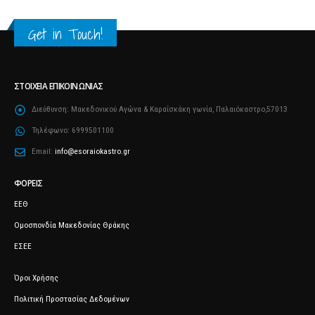
Get in Touch!
ΣΤΟΙΧΕΊΑ ΕΠΙΚΟΙΝΩΝΊΑΣ
Διεύθυνση:
Μακεδονικού Αγώνα & Καραΐσκάκη γωνία, Παλαιόκαστρο,57013
Τηλέφωνο:
6999501100
Email:
info@esoraiokastro.gr
ΦΟΡΕΊΣ
ΕΕΘ
Ομοσπονδία Μακεδονίας Θράκης
ΕΣΕΕ
Όροι Χρήσης
Πολιτική Προστασίας Δεδομένων