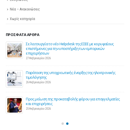
Νέα – Ανακοινώσεις
Χωρίς κατηγορία
ΠΡΌΣΦΑΤΑ ΆΡΘΡΑ
ης
Σε λειτουργία το νέο Helpdesk της ΕΣΕΕ με κορυφαίους
επιστήμονες για την υποστήριξη των εμπορικών
επιχειρήσεων
27 Φεβρουαρίου 2026
Παράταση της υποχρεωτικής έναρξης της ηλεκτρονικής
τιμολόγησης
26 Φεβρουαρίου 2026
ς 2
Προς μείωση της προκαταβολής φόρου για επαγγελματίες
και επιχειρήσεις
25 Φεβρουαρίου 2026