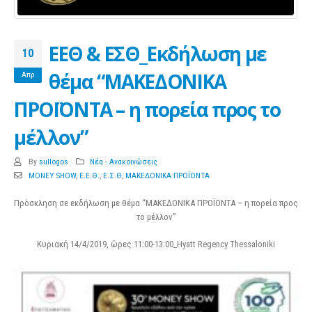
ΕΕΘ & ΕΣΘ_Eκδήλωση με
10
θέμα “ΜΑΚΕΔΟΝΙΚΑ
Απρ
ΠΡΟΪΟΝΤΑ – η πορεία προς το
μέλλον”
By
sullogos
Νέα - Ανακοινώσεις
MONEY SHOW
,
Ε.Ε.Θ.
,
Ε.Σ.Θ
,
ΜΑΚΕΔΟΝΙΚΑ ΠΡΟΪΟΝΤΑ
Πρόσκληση σε εκδήλωση με θέμα “ΜΑΚΕΔΟΝΙΚΑ ΠΡΟΪΟΝΤΑ – η πορεία προς
το μέλλον”
Κυριακή 14/4/2019, ώρες 11:00-13:00_Hyatt Regency Thessaloniki