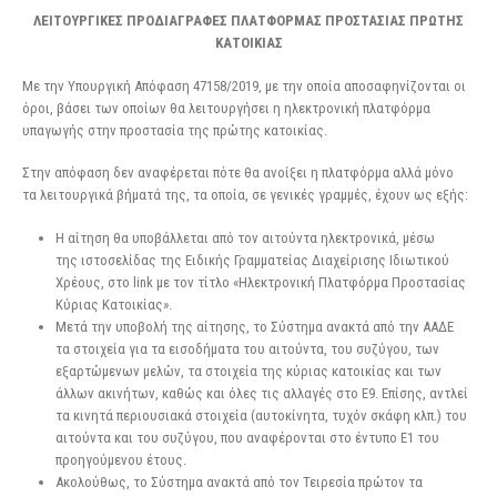
ΛΕΙΤΟΥΡΓΙΚΕΣ ΠΡΟΔΙΑΓΡΑΦΕΣ ΠΛΑΤΦΟΡΜΑΣ ΠΡΟΣΤΑΣΙΑΣ ΠΡΩΤΗΣ
ΚΑΤΟΙΚΙΑΣ
Με την Υπουργική Απόφαση 47158/2019, με την οποία αποσαφηνίζονται οι
όροι, βάσει των οποίων θα λειτουργήσει η ηλεκτρονική πλατφόρμα
υπαγωγής στην προστασία της πρώτης κατοικίας.
Στην απόφαση δεν αναφέρεται πότε θα ανοίξει η πλατφόρμα αλλά μόνο
τα λειτουργικά βήματά της, τα οποία, σε γενικές γραμμές, έχουν ως εξής:
Η αίτηση θα υποβάλλεται από τον αιτούντα ηλεκτρονικά, μέσω
της ιστοσελίδας της Ειδικής Γραμματείας Διαχείρισης Ιδιωτικού
Χρέους, στο link με τον τίτλο «Ηλεκτρονική Πλατφόρμα Προστασίας
Κύριας Κατοικίας».
Μετά την υποβολή της αίτησης, το Σύστημα ανακτά από την ΑΑΔΕ
τα στοιχεία για τα εισοδήματα του αιτούντα, του συζύγου, των
εξαρτώμενων μελών, τα στοιχεία της κύριας κατοικίας και των
άλλων ακινήτων, καθώς και όλες τις αλλαγές στο Ε9. Επίσης, αντλεί
τα κινητά περιουσιακά στοιχεία (αυτοκίνητα, τυχόν σκάφη κλπ.) του
αιτούντα και του συζύγου, που αναφέρονται στο έντυπο Ε1 του
προηγούμενου έτους.
Ακολούθως, το Σύστημα ανακτά από τον Τειρεσία πρώτον τα