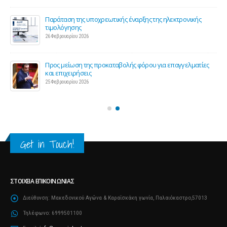
Παράταση της υποχρεωτικής έναρξης της ηλεκτρονικής
τιμολόγησης
26 Φεβρουαρίου 2026
ς 2
Προς μείωση της προκαταβολής φόρου για επαγγελματίες
και επιχειρήσεις
25 Φεβρουαρίου 2026
Get in Touch!
ΣΤΟΙΧΕΊΑ ΕΠΙΚΟΙΝΩΝΊΑΣ
Διεύθυνση:
Μακεδονικού Αγώνα & Καραΐσκάκη γωνία, Παλαιόκαστρο,57013
Τηλέφωνο:
6999501100