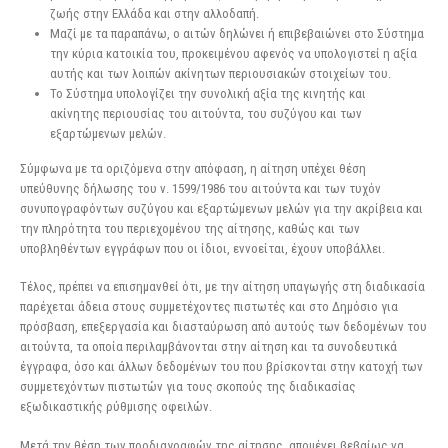
ζωής στην Ελλάδα και στην αλλοδαπή.
Μαζί με τα παραπάνω, ο αιτών δηλώνει ή επιβεβαιώνει στο Σύστημα
την κύρια κατοικία του, προκειμένου αφενός να υπολογιστεί η αξία
αυτής και των λοιπών ακίνητων περιουσιακών στοιχείων του.
Το Σύστημα υπολογίζει την συνολική αξία της κινητής και
ακίνητης περιουσίας του αιτούντα, του συζύγου και των
εξαρτώμενων μελών.
Σύμφωνα με τα οριζόμενα στην απόφαση, η αίτηση υπέχει θέση
υπεύθυνης δήλωσης του ν. 1599/1986 του αιτούντα και των τυχόν
συνυπογραφόντων συζύγου και εξαρτώμενων μελών για την ακρίβεια και
την πληρότητα του περιεχομένου της αίτησης, καθώς και των
υποβληθέντων εγγράφων που οι ίδιοι, εννοείται, έχουν υποβάλλει.
Τέλος, πρέπει να επισημανθεί ότι, με την αίτηση υπαγωγής στη διαδικασία
παρέχεται άδεια στους συμμετέχοντες πιστωτές και στο Δημόσιο για
πρόσβαση, επεξεργασία και διασταύρωση από αυτούς των δεδομένων του
αιτούντα, τα οποία περιλαμβάνονται στην αίτηση και τα συνοδευτικά
έγγραφα, όσο και άλλων δεδομένων του που βρίσκονται στην κατοχή των
συμμετεχόντων πιστωτών για τους σκοπούς της διαδικασίας
εξωδικαστικής ρύθμισης οφειλών.
Μετά την θέση των προδιαγραφών της αίτησης, απομένει βεβαίως να