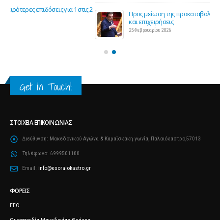
ς 2
Προς μείωση της προκαταβολής φόρου για επαγγελματίες
και επιχειρήσεις
25 Φεβρουαρίου 2026
Get in Touch!
ΣΤΟΙΧΕΊΑ ΕΠΙΚΟΙΝΩΝΊΑΣ
Διεύθυνση:
Μακεδονικού Αγώνα & Καραΐσκάκη γωνία, Παλαιόκαστρο,57013
Τηλέφωνο:
6999501100
Email:
info@esoraiokastro.gr
ΦΟΡΕΊΣ
ΕΕΘ