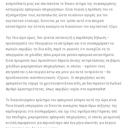
ευπρόσδεκτη μιας και αποτελούσε το δίκαιο αίτημα της συγκεκριμένης
κατηγορίας εμπορικών επιχειρήσεων. Είναι λογική η πρόθεση του να
εξυπηρετήσει τους καταναλωτές ώστε να κάνουν αγορές για τον
εορταστικό στολισμό, δίνοντας με τον τρόπο αυτό στα εποχικά
καταστήματα την ύστατη ευκαιρία να διασώσουν τον εορταστικό τζίρο.
Την ίδια ώρα όμως, δεν γίνεται κατανοητή η παράλληλη δήλωση –
προαναγγελία του Υπουργείου να επιτρέψει και στα σουπερμάρκετ να
πωλούν ακριβώς τα ίδια είδη, παρά το γεγονός ότι συνεχίζει να το
απαγορεύει σε χιλιάδες άλλα μικρά και μεσαία εμπορικά καταστήματα.
Είναι προφανές πως προκύπτουν θέματα άνισης αντιμετώπισης σε βάρος
χιλιάδων μικρομεσαίων επιχειρήσεων, οι οποίες – εφόσον τους
επιτρεπόταν η λειτουργία έστω και μόνο για αυτά τα προϊόντα – θα
προσδοκούσαν ικανοποιητικούς τζίρους. Οι επιχειρήσεις αυτές
εμπορεύονται νόμιμα τα χριστουγεννιάτικα είδη, με δευτερεύοντα Κωδικό
Αριθμό Δραστηριότητας, όπως ακριβώς ισχύει στα supermarket.
Το δικαιολογημένο ερώτημα του εμπορικού κόσμου αυτή την ώρα είναι:
Ποια λογική υπαγορεύει να δίνονται ευκαιρίες περαιτέρω αύξησης της
κερδοφορίας στα σουπερμάρκετ, και όχι στις σφόδρα πληττόμενες από
την πανδημία, μικρομεσαίες εμπορικές επιχειρήσεις, οι οποίες με κρατική
εντολή παραμένουν για περισσότερο από ένα μήνα κλειστές για λόγους