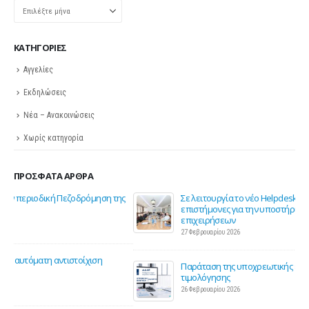
Ιστορικό
KΑΤΗΓΟΡΊΕΣ
Αγγελίες
Εκδηλώσεις
Νέα – Ανακοινώσεις
Χωρίς κατηγορία
ΠΡΌΣΦΑΤΑ ΆΡΘΡΑ
ης
Σε λειτουργία το νέο Helpdesk της ΕΣΕΕ με κορυφαίους
επιστήμονες για την υποστήριξη των εμπορικών
επιχειρήσεων
27 Φεβρουαρίου 2026
Παράταση της υποχρεωτικής έναρξης της ηλεκτρονικής
τιμολόγησης
26 Φεβρουαρίου 2026