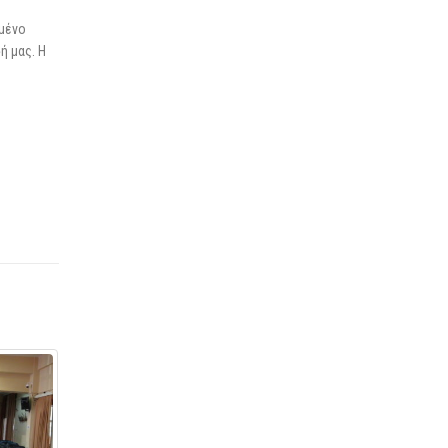
ωμένο
ή μας. Η
ΕΣΕΕ_Ερμηνευτική Εγκύκλιος
01
για την ορθή χρήση της
Ψηφιακής Κάρτας Εργασίας
Ιούλ
Παρασκευή, 28 Ιουνίου 2024