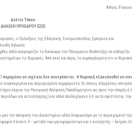
25 Φεβρουαρίου 2026
Αθήνα, 9 Ιανου
Δελτίο Τύπου
ΔΗΛΩΣΗ ΠΡΟΕΔΡΟΥ ΕΣΕΕ
Κυριακές, ο Πρόεδρος της Ελληνικής Συνομοσπονδίας Εμπορίου και
όλουθη δήλωση:
χθες απλά αναγνωρίζει το δικαίωμα του Υπουργείου Ανάπτυξης να καθορίζει
ταστημάτων τις Κυριακές. Από εκεί και πέρα, τα συμπεράσματα ότι οι Κυριακ
17
παραμένει σε ισχύ και δεν ανατρέπεται. Η Κυριακή εξακολουθεί να είν
πό συγκεκριμένα και περιορισμένα συμφέροντα. Οι όποιες εξαιρέσεις επιτρέπ
τήριο έκρινε την Υπουργική Απόφαση Παπαδημητρίου ως προς την ύπαρξη ή 
εριόδων και αιτιολόγησης) και απλά αποδεχόμενο ότι αυτά υφίστανται, την
 μεν την απόφαση του Δικαστηρίου αλλά διαφωνούμε με το περιεχόμενό της
ψηφία 4 έναντι 3 – μεταξύ των μειοψηφούντων και ο εισηγητής – δείχνει ότ