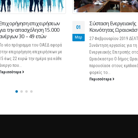
Σύσταση Ενεργειακής
ΑΑΔΕ: Διευκρινήσεις γ
30
Κοινότητας Ωραιοκάστρου
χορήγηση αποδεικτικ
ενημερότητας για την
Ιαν
27 Φεβρουαρίου 2019 ΔΕΛΤΙΟ ΤΥΠΟΥ
καταβολή ενισχύσεω
Συνάντηση εργασίας για τη σύσταση
“VOUCHER” σε μικρομ
Ενεργειακής Επιτροπής στο
επιχειρήσεις
Ωραιόκαστρο Ο δήμος Ωραιοκάστρου
Δευτέρα, 30 Ιανουαρίου 20
παρουσίασε στους εμπλεκόμενους
διευκρινίσεων από την ΑΑ
φορείς το...
με τη χορήγηση αποδεικτι
Περισσότερα
ενημερότητας για την κατ
ενισχύσεων μέσω συστήματ
Περισσότερα