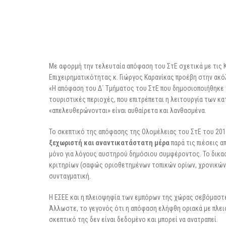
Με αφορμή την τελευταία απόφαση του ΣτΕ σχετικά με τις 
Επιχειρηματικότητας κ. Γιώργος Καρανίκας προέβη στην ακ
«Η απόφαση του Δ΄ Τμήματος του ΣτΕ που δημοσιοποιήθηκε 
τουριστικές περιοχές, που επιτρέπεται η λειτουργία των κα
«απελευθερώνονται» είναι αυθαίρετα και λανθασμένα.
Το σκεπτικό της απόφασης της Ολομέλειας του ΣτΕ του 20
ξεχωριστή και αναντικατάστατη μέρα
παρά τις πιέσεις α
μόνο για λόγους αυστηρού δημόσιου συμφέροντος. Το δικασ
κριτηρίων (σαφώς οριοθετημένων τοπικών ορίων, χρονικών π
συνταγματική.
Η ΕΣΕΕ και η πλειοψηφία των εμπόρων της χώρας σεβόμαστε
Άλλωστε, το γεγονός ότι η απόφαση ελήφθη οριακά με πλειο
σκεπτικό της δεν είναι δεδομένο και μπορεί να ανατραπεί.