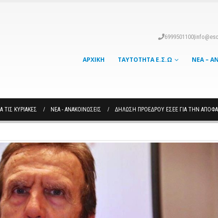
6999501100
|
info@eso
ΑΡΧΙΚΉ
ΤΑΥΤΌΤΗΤΑ Ε.Σ.Ω
ΝΈΑ – Α
 ΤΙΣ ΚΥΡΙΑΚΈΣ
ΝΈΑ - ΑΝΑΚΟΙΝΏΣΕΙΣ
ΔΉΛΩΣΗ ΠΡΟΈΔΡΟΥ ΕΣΕΕ ΓΙΑ ΤΗΝ ΑΠΌΦΑΣ