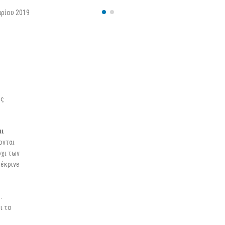
25 Φεβρουαρίου 2026
αρίου 2019
ές
αι
ονται
όχι των
 έκρινε
.
ι το