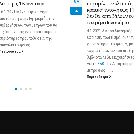
18
παραμένουν κλειστές με
«Προμήθεια και εγκα
κρατική εντολή έως 11/1/2021
υλικών για την ανάδει
Οκτ
δεν θα καταβάλουν ενοίκιο
ταυτότητας της εμπορ
τον μήνα Ιανουάριο
περιοχής» (Υποέργο 7),
πράξης ΑΝΟΙΚΤΟ ΚΕ
4.1.2021 Αφορά λιανεμπόριο,
ΕΜΠΟΡΙΟΥ ΔΗΜΟΥ
εστίαση, πολιτισμό, αθλητισμό,
ΩΡΑΙΟΚΑΣΤΡΟΥ
γυμναστήρια, τουρισμό, μεταφορές,
Παρασκευή, 18 Οκτωβρίου 
κομμωτήρια, κέντρα αισθητικής,
Ανοικτός Διαγωνισμός για
βιβλιοπωλεία, επιχειρήσεις
«Προμήθεια και εγκατάστα
Δείτε
ΕΔΩ
την Απόφαση με τα νέα
για την ανάδειξη ταυτότητ
μέτρα έως 11...
εμπορικής περιοχής» (Υποέρ
Περισσότερα
της πράξης...
Περισσότερα