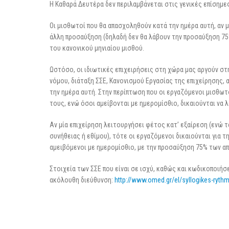
Η Καθαρά Δευτέρα δεν περιλαμβάνεται στις γενικές επίσημε
Οι μισθωτοί που θα απασχοληθούν κατά την ημέρα αυτή, αν 
άλλη προσαύξηση (δηλαδή δεν θα λάβουν την προσαύξηση 75%)
του κανονικού μηνιαίου μισθού.
Ωστόσο, οι ιδιωτικές επιχειρήσεις στη χώρα μας αργούν στ
νόμου, διάταξη ΣΣΕ, Κανονισμού Εργασίας της επιχείρησης, α
την ημέρα αυτή. Στην περίπτωση που οι εργαζόμενοι μισθω
τους, ενώ όσοι αμείβονται με ημερομίσθιο, δικαιούνται να λ
Αν μία επιχείρηση λειτουργήσει φέτος κατ’ εξαίρεση (ενώ τ
συνήθειας ή εθίμου), τότε οι εργαζόμενοι δικαιούνται για τ
αμειβόμενοι με ημερομίσθιο, με την προσαύξηση 75% των α
Στοιχεία των ΣΣΕ που είναι σε ισχύ, καθώς και κωδικοποιή
ακόλουθη διεύθυνση:
http://www.omed.gr/el/syllogikes-rythm