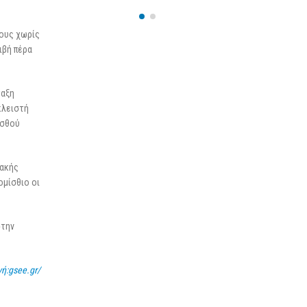
25 Φεβρουαρίου 2026
τους χωρίς
ιβή πέρα
ταξη
κλειστή
ισθού
ιακής
ομίσθιο οι
στην
ή:gsee.gr/