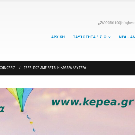
6999501100
|
info@eso
ΑΡΧΙΚΉ
ΤΑΥΤΌΤΗΤΑ Ε.Σ.Ω
ΝΈΑ – Α
ΚΟΙΝΏΣΕΙΣ
ΓΣΕΕ: ΠΏΣ ΑΜΕΊΒΕΤΑΙ Η ΚΑΘΑΡΆ ΔΕΥΤΈΡΑ