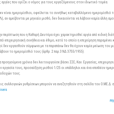
ς αργίες που ορίζει ο νόμος για τους εργαζόμενους στον ιδιωτικό τομέα.
25 Φεβρουαρίου 2026
μεν είναι ημερομίσθιοι, οφείλεται το συνήθως καταβαλλόμενο ημερομίσθιό 
, αν αμείβονται με μηνιαίο μισθό, δεν δικαιούνται να λάβουν καμία άλλη αμο
ην περίπτωση που η Καθαρή Δευτέρα έχει χαρακτηρισθεί αργία από ειδική διά
πό επιχειρησιακή συνήθεια και έθιμο, κατά το οποίο η επιχείρηση παραμένει 
τοί δεν εργασθούν σύμφωνα με τα παραπάνω δεν θα έχουν καμία μείωση του μ
άβουν το ημερομίσθιό τους (άρθρ. 2 παρ.3 ΝΔ 3755/1955).
α προηγούμενα χρόνια δεν λειτουργούσε βάσει ΣΣΕ, Καν. Εργασίας, επιχειρησ
ην εργασία τους, προσαύξηση μισθού 1/25 οι υπάλληλοι και ένα επιπλέον ημερ
ποδοχών τους.
σεις συλλογικών ρυθμίσεων μπορούν να αναζητηθούν στη σελίδα του Ο.ΜΕ.Δ. 
iseis
πηγ