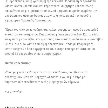
Η Παρασκευή είναι η κρίσιμη ημέρα και κάθε Παρασκευή οι προτάσεις
κατατίθενται και από εκεί και πέρα γίνεται συζήτηση και στο τέλος
καταλήγουν σε μια πρόταση που τελικά ο Πρωθυπουργός λαμβάνει την
απόφαση που ανακοινώνεται στις 6 το απόγε
υμα από τον αρμόδιο
Υφυπουργό Πολιτικής Προστασίας.
Πέραν του click away, συζητείται να λειτουργήσει η αγορά με ραντεβού
εντός του καταστήματος. Πάντα όμως μιλάμε με ραντεβού. Και το click
away είναι με ραντεβού και η είσοδος στο κατάστημα θα είναι με ραντεβού
με την ίδια διαδικασία που είχαμε περιγράψει. Υπάρχει πρόβλεψη τι
κινητικότητα θα δημιουργήσει το κάθε μέτρο που προστίθεται και οι
ειδικοί θα αποφασίσουν ποιο μέτρο χωρά».
Για τις επενδύσεις:
«Υπάρχει μεγάλο ενδιαφέρον και για επενδύσεις που θέλουν να
αναπτυχθούν μέσα σε βιομηχανικά πάρκα. Έχουμε μια στροφή
παραγωγικών επενδύσεων εντός βιομηχανικών πάρκων».
πηγή:oenet.gr