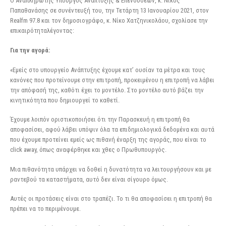
Ο Αναπληρωτής Υπουργός Ανάπτυξης & Επενδύσεων, κ. Νίκος
Παπαθανάσης σε συνέντευξή του, την Τετάρτη 13 Ιανουαρίου 2021, στον
Realfm 97.8 και τον δημοσιογράφο, κ. Νίκο Χατζηνικολάου, σχολίασε την
επικαιρότητα
λέγοντας
:
Για την αγορά:
«Εμείς στο υπουργείο Ανάπτυξης έχουμε κατ’ ουσίαν τα μέτρα και τους
κανόνες που προτείνουμε στην επιτροπή, προκειμένου η επιτροπή να λάβει
την απόφασή της, καθότι έχει το μοντέλο. Στο μοντέλο αυτό βάζει την
κινητικότητα που δημιουργεί το καθετί.
Έχουμε λοιπόν οριστικοποιήσει ότι την Παρασκευή η επιτροπή θα
αποφασίσει, αφού λάβει υπόψιν όλα τα επιδημιολογικά δεδομένα και αυτά
που έχουμε προτείνει εμείς ως πιθανή έναρξη της αγοράς, που είναι το
click away, όπως αναφέρθηκε και χθες ο Πρωθυπουργός.
Μια πιθανότητα υπάρχει να δοθεί η δυνατότητα να λειτουργήσουν και με
ραντεβού τα καταστήματα, αυτό δεν είναι σίγουρο όμως.
Αυτές οι προτάσεις είναι στο τραπέζι. Το τι θα αποφασίσει η επιτροπή θα
πρέπει να το περιμένουμε.