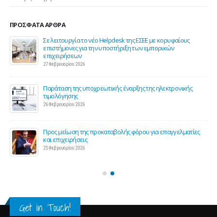
ΠΡΌΣΦΑΤΑ ΆΡΘΡΑ
ης
Σε λειτουργία το νέο Helpdesk της ΕΣΕΕ με κορυφαίους
επιστήμονες για την υποστήριξη των εμπορικών
επιχειρήσεων
27 Φεβρουαρίου 2026
Παράταση της υποχρεωτικής έναρξης της ηλεκτρονικής
τιμολόγησης
26 Φεβρουαρίου 2026
ς 2
Προς μείωση της προκαταβολής φόρου για επαγγελματίες
και επιχειρήσεις
25 Φεβρουαρίου 2026
Get in Touch!