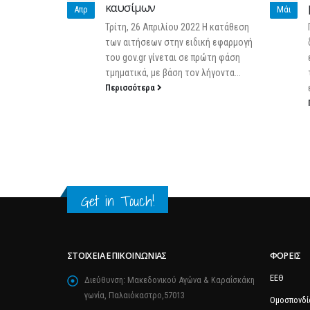
καυσίμων
Απρ
Μάι
ει τα πιθανά
Τρίτη, 26 Απριλίου 2022 Η κατάθεση
ται
των αιτήσεων στην ειδική εφαρμογή
it στην
του gov.gr γίνεται σε πρώτη φάση
δυσμενείς
τμηματικά, με βάση τον λήγοντα...
Περισσότερα
Get in Touch!
ΣΤΟΙΧΕΊΑ ΕΠΙΚΟΙΝΩΝΊΑΣ
ΦΟΡΕΊΣ
ΕΕΘ
Διεύθυνση:
Μακεδονικού Αγώνα & Καραΐσκάκη
γωνία, Παλαιόκαστρο,57013
Ομοσπονδί