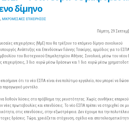
3 Μαρτίου 2026
επιχειρήσεις
ενο δίμηνο
25 Φεβρουαρίου 2026
Α
,
ΜΙΚΡΟΜΕΣΑΙΕΣ ΕΠΙΧΕΙΡΗΣΕΙΣ
Πέμπτη, 29 Σεπτεμ
μεσαίες επιχειρήσεις (ΜμΕ) που θα τρέξουν το επόμενο δίμηνο συνολικού
πουργός Ανάπτυξης και Επενδύσεων Γιάννης Τσακίρης, αρμόδιος για το ΕΣΠΑ 
υμβουλίου του Βιοτεχνικού Επιμελητηρίου Αθήνας. Συνολικά, μέσω του νέου 
ες επιχειρήσεις, 3 δισ. ευρώ μέσω δράσεων και 1 δισ. ευρώ μέσω χρηματοδο
επισήμανε ότι το νέο ΕΣΠΑ είναι ένα πολύτιμο εργαλείο, που μπορεί να δώσε
έο παραγωγικό μοντέλο.
κη να δοθούν λύσεις στο πρόβλημα της ρευστότητας. Χωρίς συνθήκες επαρκού
 νέες πρωτοβουλίες και επενδύσεις. Το νέο ΕΣΠΑ πρέπει να στηριχθεί σε μ
ικότητα, στις επενδύσεις, στην εξωστρέφεια. Δεν έχουμε πια την πολυτέλεια
στοχες δράσεις. Τώρα, χρειάζεται στόχευση, σχέδιο και αποτελεσματικότητ