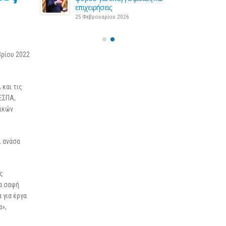
3 Μα
επιχειρήσεις
25 Φεβρουαρίου 2026
βρίου 2022
και τις
ΕΣΠΑ,
τικών
ι ανάσα
ς
ια σαφή
 για έργα
α»,