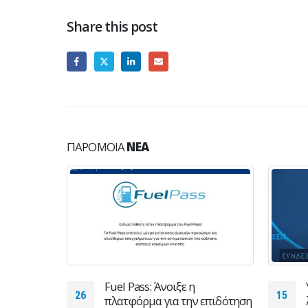
Share this post
ΠΑΡΌΜΟΙΑ
ΝΈΑ
στην
Fuel Pass: Άνοιξε η
26
15
πλατφόρμα για την επιδότηση