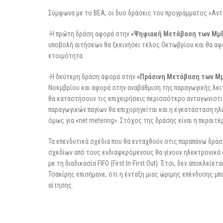
Σύμφωνα με το ΒΕΑ, οι δυο δράσεις του προγράμματος «Αντ
-Η πρώτη δράση αφορά στην
«Ψηφιακή Μετάβαση των Μμ
υποβολή αιτήσεων θα ξεκινήσει τέλος Οκτωβρίου και θα α
ετοιμότητα.
-Η δεύτερη δράση αφορά στην
«Πράσινη Μετάβαση των Μ
Νοεμβρίου και αφορά στην αναβάθμιση της παραγωγικής λειτ
θα καταστήσουν τις επιχειρήσεις περισσότερο ανταγωνιστι
παραγωγικών παγίων θα επιχορηγείται και η εγκατάσταση ηλι
όμως για «net metering». Στόχος της δράσης είναι η περαι
Τα επενδυτικά σχέδια που θα ενταχθούν στις παραπάνω δράσ
σχεδίων από τους ενδιαφερόμενους θα γίνουν ηλεκτρονικά 
με τη διαδικασία FIFO (First In-First Out). Έτσι, δεν αποκλεί
Τσακίρης επισήμανε, ότι η ένταξη μιας ώριμης επένδυσης μπ
αίτησης.