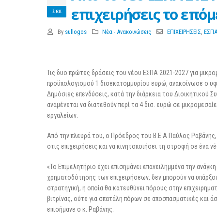
3 Μαρτίου 2026
επιχειρήσεις το επόμ
Σεπ
By
sullogos
Νέα - Ανακοινώσεις
ΕΠΙΧΕΙΡΗΣΕΙΣ
,
ΕΣΠ
Τις δυο πρώτες δράσεις του νέου ΕΣΠΑ 2021-2027 για μικρο
προϋπολογισμού 1 δισεκατομμυρίου ευρώ, ανακοίνωσε ο υφυ
Δημόσιες επενδύσεις, κατά την διάρκεια του Διοικητικού Σ
αναμένεται να διατεθούν περί τα 4 δισ. ευρώ σε μικρομεσαί
εργαλείων.
Από την πλευρά του, ο Πρόεδρος του Β.Ε.Α Παύλος Ραβάνης, 
στις επιχειρήσεις και να κινητοποιήσει τη στροφή σε ένα ν
«Το Επιμελητήριο έχει επισημάνει επανειλημμένα την ανάγ
χρηματοδότησης των επιχειρήσεων, δεν μπορούν να υπάρξουν
στρατηγική, η οποία θα κατευθύνει πόρους στην επιχειρηματ
βιτρίνας, ούτε για σπατάλη πόρων σε αποσπασματικές και ά
επισήμανε ο κ. Ραβάνης.