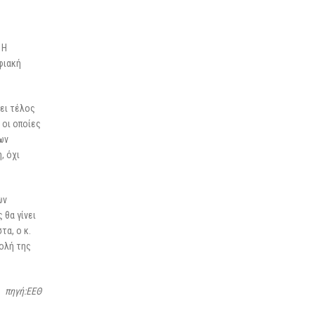
 Η
φιακή
ει τέλος
 οι οποίες
ων
, όχι
ων
 θα γίνει
τα, ο κ.
βολή της
πηγή:ΕΕΘ