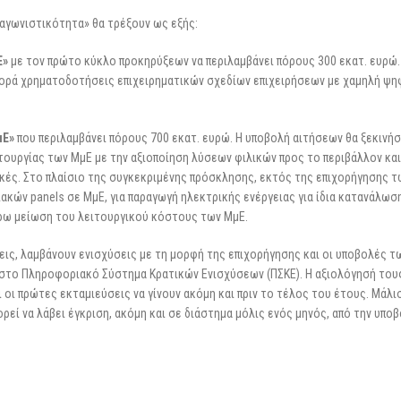
αγωνιστικότητα» θα τρέξουν ως εξής:
Ε»
με τον πρώτο κύκλο προκηρύξεων να περιλαμβάνει πόρους 300 εκατ. ευρώ.
φορά χρηματοδοτήσεις επιχειρηματικών σχεδίων επιχειρήσεων με χαμηλή ψη
μΕ»
που περιλαμβάνει πόρους 700 εκατ. ευρώ. Η υποβολή αιτήσεων θα ξεκινήσ
ουργίας των ΜμΕ με την αξιοποίηση λύσεων φιλικών προς το περιβάλλον και
κές. Στο πλαίσιο της συγκεκριμένης πρόσκλησης, εκτός της επιχορήγησης τ
ακών panels σε ΜμΕ, για παραγωγή ηλεκτρικής ενέργειας για ίδια κατανάλωση
τέρω μείωση του λειτουργικού κόστους των ΜμΕ.
εις, λαμβάνουν ενισχύσεις με τη μορφή της επιχορήγησης και οι υποβολές τ
στο Πληροφοριακό Σύστημα Κρατικών Ενισχύσεων (ΠΣΚΕ). Η αξιολόγησή τους
εται οι πρώτες εκταμιεύσεις να γίνουν ακόμη και πριν το τέλος του έτους. Μάλισ
ορεί να λάβει έγκριση, ακόμη και σε διάστημα μόλις ενός μηνός, από την υπο