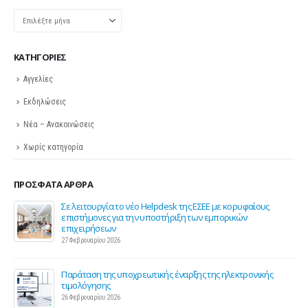
Ιστορικό
KΑΤΗΓΟΡΊΕΣ
Αγγελίες
Εκδηλώσεις
Νέα – Ανακοινώσεις
Χωρίς κατηγορία
ΠΡΌΣΦΑΤΑ ΆΡΘΡΑ
ης
Σε λειτουργία το νέο Helpdesk της ΕΣΕΕ με κορυφαίους
επιστήμονες για την υποστήριξη των εμπορικών
επιχειρήσεων
27 Φεβρουαρίου 2026
Παράταση της υποχρεωτικής έναρξης της ηλεκτρονικής
τιμολόγησης
26 Φεβρουαρίου 2026