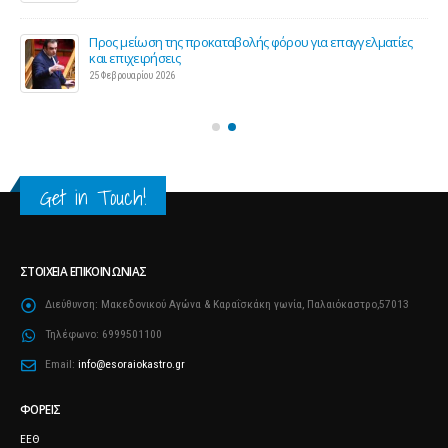
ς 2
Προς μείωση της προκαταβολής φόρου για επαγγελματίες
και επιχειρήσεις
25 Φεβρουαρίου 2026
Get in Touch!
ΣΤΟΙΧΕΊΑ ΕΠΙΚΟΙΝΩΝΊΑΣ
Διεύθυνση:
Μακεδονικού Αγώνα & Καραΐσκάκη γωνία, Παλαιόκαστρο,57013
Τηλέφωνο:
6999501100
Email:
info@esoraiokastro.gr
ΦΟΡΕΊΣ
ΕΕΘ