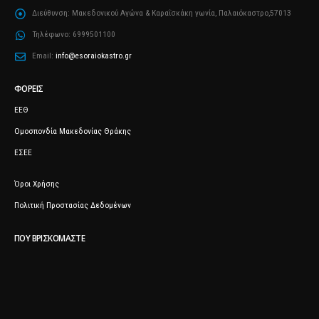
Διεύθυνση:
Μακεδονικού Αγώνα & Καραΐσκάκη γωνία, Παλαιόκαστρο,57013
Τηλέφωνο:
6999501100
Email:
info@esoraiokastro.gr
ΦΟΡΕΊΣ
ΕΕΘ
Ομοσπονδία Μακεδονίας Θράκης
ΕΣΕΕ
Όροι Χρήσης
Πολιτική Προστασίας Δεδομένων
ΠΟΥ ΒΡΙΣΚΌΜΑΣΤΕ