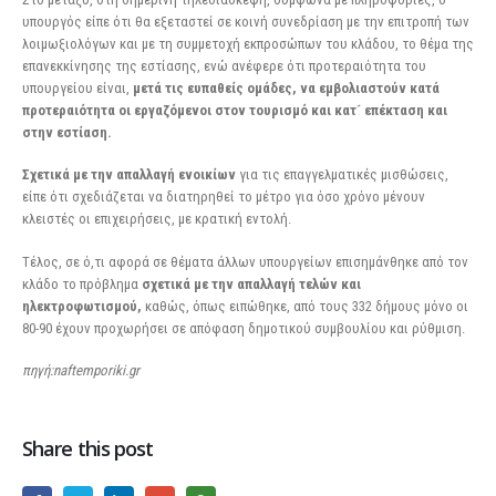
υπουργός είπε ότι θα εξεταστεί σε κοινή συνεδρίαση με την επιτροπή των
λοιμωξιολόγων και με τη συμμετοχή εκπροσώπων του κλάδου, το θέμα της
επανεκκίνησης της εστίασης, ενώ ανέφερε ότι προτεραιότητα του
υπουργείου είναι,
μετά τις ευπαθείς ομάδες, να εμβολιαστούν κατά
προτεραιότητα οι εργαζόμενοι στον τουρισμό και κατ´ επέκταση και
στην εστίαση.
Σχετικά με την απαλλαγή ενοικίων
για τις επαγγελματικές μισθώσεις,
είπε ότι σχεδιάζεται να διατηρηθεί το μέτρο για όσο χρόνο μένουν
κλειστές οι επιχειρήσεις, με κρατική εντολή.
Τέλος, σε ό,τι αφορά σε θέματα άλλων υπουργείων επισημάνθηκε από τον
κλάδο το πρόβλημα
σχετικά με την απαλλαγή τελών και
ηλεκτροφωτισμού,
καθώς, όπως ειπώθηκε, από τους 332 δήμους μόνο οι
80-90 έχουν προχωρήσει σε απόφαση δημοτικού συμβουλίου και ρύθμιση.
πηγή:naftemporiki.gr
Share this post