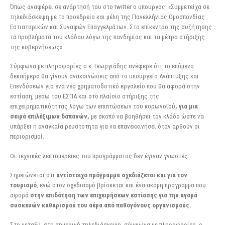
Όπως αναφέρει σε ανάρτησή του στο twitter ο υπουργός: «Συμμετείχα σε
τηλεδιάσκεψη με το προεδρείο και μέλη της Πανελλήνιας Ομοσπονδίας
Εστιατορικών και Συναφών Επαγγελμάτων. Στο επίκεντρο της συζήτησης
τα προβλήματα του κλάδου λόγω της πανδημίας και τα μέτρα στήριξης
της κυβερνήσεως».
Σύμφωνα με πληροφορίες ο κ. Γεωργιάδης ανέφερε ότι το επόμενο
δεκαήμερο θα γίνουν ανακοινώσεις από το υπουργείο Ανάπτυξης και
Επενδύσεων για ένα νέο χρηματοδοτικό εργαλείο που θα αφορά στην
εστίαση, μέσω του ΕΣΠΑ και στο πλαίσιο στήριξης της
επιχειρηματικότητας λόγω των επιπτώσεων του κορωνοϊού
, για μια
σειρά επιλέξιμων δαπανών,
με σκοπό να βοηθήσει τον κλάδο ώστε να
υπάρξει η αναγκαία ρευστότητα για να επανεκκινήσει όταν αρθούν οι
περιορισμοί.
Οι τεχνικές λεπτομέρειες του προγράμματος δεν έγιναν γνωστές.
Σημειώνεται ότι
αντίστοιχο πρόγραμμα σχεδιάζεται και για τον
τουρισμό
, ενώ στον σχεδιασμό βρίσκεται και ένα ακόμη πρόγραμμα που
αφορά
στην επιδότηση των επιχειρήσεων εστίασης για την αγορά
συσκευών καθαρισμού του αέρα από παθογόνους οργανισμούς.
Στο μεταξύ, στη σημερινή τηλεδιάσκεψη, σύμφωνα με πληροφορίες, ο