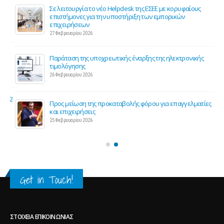
ης
Σε λειτουργία το νέο Helpdesk της ΕΣΕΕ με κορυφαίους
επιστήμονες για την υποστήριξη των εμπορικών
επιχειρήσεων
27 Φεβρουαρίου 2026
Παράταση της υποχρεωτικής έναρξης της ηλεκτρονικής
τιμολόγησης
26 Φεβρουαρίου 2026
ς 2
Προς μείωση της προκαταβολής φόρου για επαγγελματίες
και επιχειρήσεις
25 Φεβρουαρίου 2026
Get in Touch!
ΣΤΟΙΧΕΊΑ ΕΠΙΚΟΙΝΩΝΊΑΣ