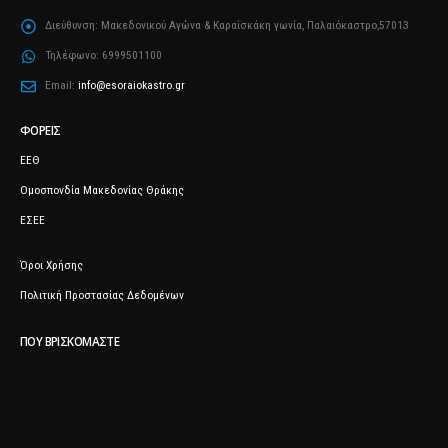
Διεύθυνση:
Μακεδονικού Αγώνα & Καραΐσκάκη γωνία, Παλαιόκαστρο,57013
Τηλέφωνο:
6999501100
Email:
info@esoraiokastro.gr
ΦΟΡΕΊΣ
ΕΕΘ
Ομοσπονδία Μακεδονίας Θράκης
ΕΣΕΕ
Όροι Χρήσης
Πολιτική Προστασίας Δεδομένων
ΠΟΥ ΒΡΙΣΚΌΜΑΣΤΕ