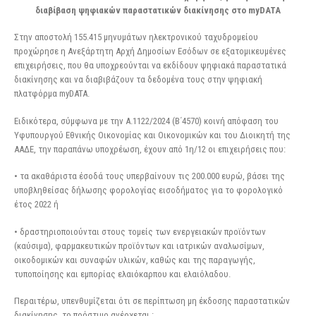
διαβίβαση ψηφιακών παραστατικών διακίνησης στο myDATA
Στην αποστολή 155.415 μηνυμάτων ηλεκτρονικού ταχυδρομείου
προχώρησε η Ανεξάρτητη Αρχή Δημοσίων Εσόδων σε εξατομικευμένες
επιχειρήσεις, που θα υποχρεούνται να εκδίδουν ψηφιακά παραστατικά
διακίνησης και να διαβιβάζουν τα δεδομένα τους στην ψηφιακή
πλατφόρμα myDATA.
Ειδικότερα, σύμφωνα με την Α.1122/2024 (Β΄4570) κοινή απόφαση του
Υφυπουργού Εθνικής Οικονομίας και Οικονομικών και του Διοικητή της
ΑΑΔΕ, την παραπάνω υποχρέωση, έχουν από 1η/12 οι επιχειρήσεις που:
• τα ακαθάριστα έσοδά τους υπερβαίνουν τις 200.000 ευρώ, βάσει της
υποβληθείσας δήλωσης φορολογίας εισοδήματος για το φορολογικό
έτος 2022 ή
• δραστηριοποιούνται στους τομείς των ενεργειακών προϊόντων
(καύσιμα), φαρμακευτικών προϊόντων και ιατρικών αναλωσίμων,
οικοδομικών και συναφών υλικών, καθώς και της παραγωγής,
τυποποίησης και εμπορίας ελαιόκαρπου και ελαιόλαδου.
Περαιτέρω, υπενθυμίζεται ότι σε περίπτωση μη έκδοσης παραστατικών
διακίνησης, το πρόστιμο ανέρχεται :