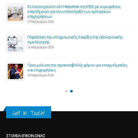
ης
Σε λειτουργία το νέο Helpdesk της ΕΣΕΕ με κορυφαίους
επιστήμονες για την υποστήριξη των εμπορικών
επιχειρήσεων
27 Φεβρουαρίου 2026
Παράταση της υποχρεωτικής έναρξης της ηλεκτρονικής
τιμολόγησης
26 Φεβρουαρίου 2026
ς 2
Προς μείωση της προκαταβολής φόρου για επαγγελματίες
και επιχειρήσεις
25 Φεβρουαρίου 2026
Get in Touch!
ΣΤΟΙΧΕΊΑ ΕΠΙΚΟΙΝΩΝΊΑΣ