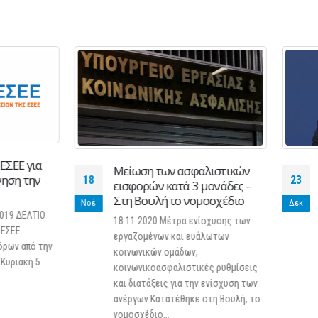
Μείωση των ασφαλιστικών
Νέα μέτρα που ισχύο
23
εισφορών κατά 3 μονάδες –
αύριο 24/12 ανακοίνω
Στη Βουλή το νομοσχέδιο
Υπουργός Υγείας Θάνο
Δεκ
Πλεύρης
18.11.2020 Μέτρα ενίσχυσης των
Πέμπτη, 23 Δεκεμβρίου 202
εργαζομένων και ευάλωτων
κυβερνητικός εκπρόσωπος 
κοινωνικών ομάδων,
υπουργός Υγείας ανακοίνωσ
κοινωνικοασφαλιστικές ρυθμίσεις
μέτρα μετά την εισήγηση τ
και διατάξεις για την ενίσχυση των
επιτροπής των...
ανέργων Κατατέθηκε στη Βουλή, το
Περισσότερα
νομοσχέδιο...