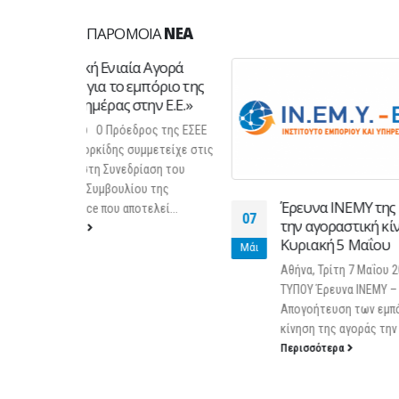
ΠΑΡΌΜΟΙΑ
ΝΈΑ
 Αγορά
πόριο της
ην Ε.Ε.»
ος της ΕΣΕΕ
μμετείχε στις
αση του
υ της
Έρευνα ΙΝΕΜΥ της ΕΣΕΕ για
λεί...
07
την αγοραστική κίνηση την
18
Κυριακή 5 Μαΐου
Μάι
Νοέ
Αθήνα, Τρίτη 7 Μαΐου 2019 ΔΕΛΤΙΟ
ΤΥΠΟΥ Έρευνα ΙΝΕΜΥ – ΕΣΕΕ:
Απογοήτευση των εμπόρων από την
κίνηση της αγοράς την Κυριακή 5...
Περισσότερα