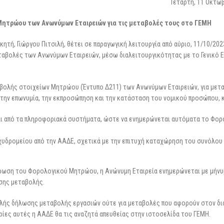
3 Μαρτίου 2026
Τετάρτη, 11 Οκτω
επιχειρήσεις
25 Φεβρουαρίου 2026
ητρώου των Ανωνύμων Εταιρειών για τις μεταβολές τους στο ΓΕΜΗ
τή, Γιώργου Πιτσιλή, θέτει σε παραγωγική λειτουργία από αύριο, 11/10/202
αβολές των Ανωνύμων Εταιρειών, μέσω διαλειτουργικότητας με το Γενικό 
αβολής στοιχείων Μητρώου (Έντυπο Δ211) των Ανωνύμων Εταιρειών, για μετ
, την επωνυμία, την εκπροσώπηση και την κατάσταση του νομικού προσώπου, 
ι από τα πληροφοριακά συστήματα, ώστε να ενημερώνεται αυτόματα το Φορ
χυδρομείου από την ΑΑΔΕ, σχετικά με την επιτυχή καταχώρηση του συνόλου
έρωση του Φορολογικού Μητρώου, η Ανώνυμη Εταιρεία ενημερώνεται με μήν
σης μεταβολής.
λής δήλωσης μεταβολής εργασιών ούτε για μεταβολές που αφορούν στον δι
ρίες αυτές η ΑΑΔΕ θα τις αναζητά απευθείας στην ιστοσελίδα του ΓΕΜΗ.