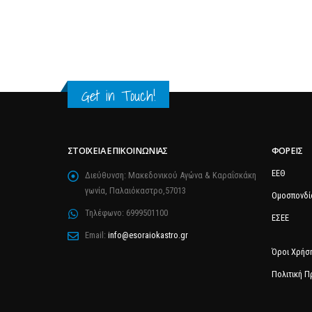
Get in Touch!
ΣΤΟΙΧΕΊΑ ΕΠΙΚΟΙΝΩΝΊΑΣ
ΦΟΡΕΊΣ
ΕΕΘ
Διεύθυνση:
Μακεδονικού Αγώνα & Καραΐσκάκη
γωνία, Παλαιόκαστρο,57013
Ομοσπονδί
Τηλέφωνο:
6999501100
ΕΣΕΕ
Email:
info@esoraiokastro.gr
Όροι Χρήσ
Πολιτική 