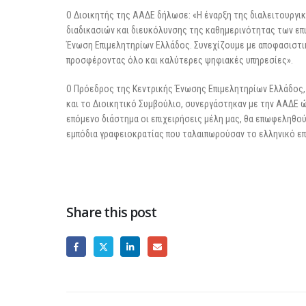
Ο Διοικητής της ΑΑΔΕ δήλωσε: «Η έναρξη της διαλειτουργι
διαδικασιών και διευκόλυνσης της καθημερινότητας των επι
Ένωση Επιμελητηρίων Ελλάδος. Συνεχίζουμε με αποφασιστικ
προσφέροντας όλο και καλύτερες ψηφιακές υπηρεσίες».
Ο Πρόεδρος της Κεντρικής Ένωσης Επιμελητηρίων Ελλάδος, 
και το Διοικητικό Συμβούλιο, συνεργάστηκαν με την AAΔE 
επόμενο διάστημα οι επιχειρήσεις μέλη μας, θα επωφεληθο
εμπόδια γραφειοκρατίας που ταλαιπωρούσαν το ελληνικό επι
Share this post