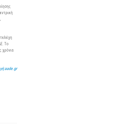
οίησης
Κεντρική
,
στελέχη
E. Tο
ς χρόνια
γή:aade.gr