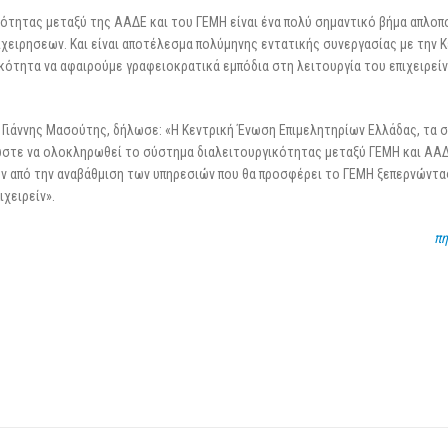
κότητας μεταξύ της ΑΑΔΕ και του ΓΕΜΗ είναι ένα πολύ σημαντικό βήμα απλοπ
χειρησεων. Και είναι αποτέλεσμα πολύμηνης εντατικής συνεργασίας με την 
ότητα να αφαιρούμε γραφειοκρατικά εμπόδια στη λειτουργία του επιχειρείν
Γιάννης Μασούτης, δήλωσε: «H Kεντρική Ένωση Eπιμελητηρίων Eλλάδας, τα 
ώστε να ολοκληρωθεί το σύστημα διαλειτουργικότητας μεταξύ ΓEMH και AAΔ
ύν από την αναβάθμιση των υπηρεσιών που θα προσφέρει το ΓEMH ξεπερνώντα
χειρείν».
πη