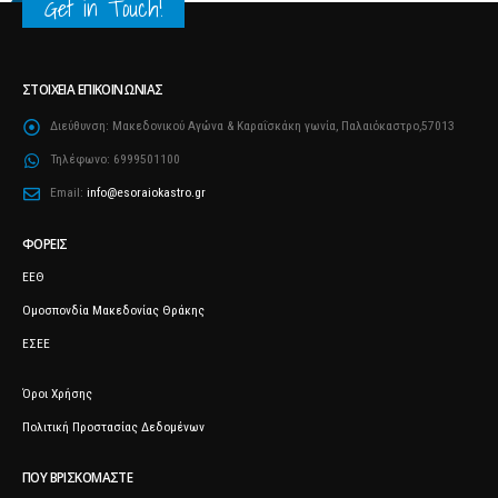
Get in Touch!
ΣΤΟΙΧΕΊΑ ΕΠΙΚΟΙΝΩΝΊΑΣ
Διεύθυνση:
Μακεδονικού Αγώνα & Καραΐσκάκη γωνία, Παλαιόκαστρο,57013
Τηλέφωνο:
6999501100
Email:
info@esoraiokastro.gr
ΦΟΡΕΊΣ
ΕΕΘ
Ομοσπονδία Μακεδονίας Θράκης
ΕΣΕΕ
Όροι Χρήσης
Πολιτική Προστασίας Δεδομένων
ΠΟΥ ΒΡΙΣΚΌΜΑΣΤΕ