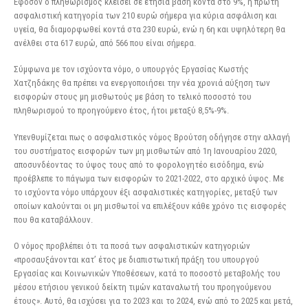
Εφόσον ο πληθωρισμός κλείσει σε ετήσια βάση κοντά στο 9%, η πρώτη
ασφαλιστική κατηγορία των 210 ευρώ σήμερα για κύρια ασφάλιση και
υγεία, θα διαμορφωθεί κοντά στα 230 ευρώ, ενώ η 6η και υψηλότερη θα
ανέλθει στα 617 ευρώ, από 566 που είναι σήμερα.
Σύμφωνα με τον ισχύοντα νόμο, ο υπουργός Εργασίας Κωστής
Χατζηδάκης θα πρέπει να ενεργοποιήσει την νέα χρονιά αύξηση των
εισφορών στους μη μισθωτούς με βάση το τελικό ποσοστό του
πληθωρισμού το προηγούμενο έτος, ήτοι μεταξύ 8,5%-9%.
Υπενθυμίζεται πως ο ασφαλιστικός νόμος Βρούτση οδήγησε στην αλλαγή
του συστήματος εισφορών των μη μισθωτών από 1η Ιανουαρίου 2020,
αποσυνδέοντας το ύψος τους από το φορολογητέο εισόδημα, ενώ
προέβλεπε το πάγωμα των εισφορών το 2021-2022, στο αρχικό ύψος. Με
το ισχύοντα νόμο υπάρχουν έξι ασφαλιστικές κατηγορίες, μεταξύ των
οποίων καλούνται οι μη μισθωτοί να επιλέξουν κάθε χρόνο τις εισφορές
που θα καταβάλλουν.
Ο νόμος προβλέπει ότι τα ποσά των ασφαλιστικών κατηγοριών
«προσαυξάνονται κατ’ έτος με διαπιστωτική πράξη του υπουργού
Εργασίας και Κοινωνικών Υποθέσεων, κατά το ποσοστό μεταβολής του
μέσου ετήσιου γενικού δείκτη τιμών καταναλωτή του προηγούμενου
έτους». Αυτό, θα ισχύσει για το 2023 και το 2024, ενώ από το 2025 και μετά,