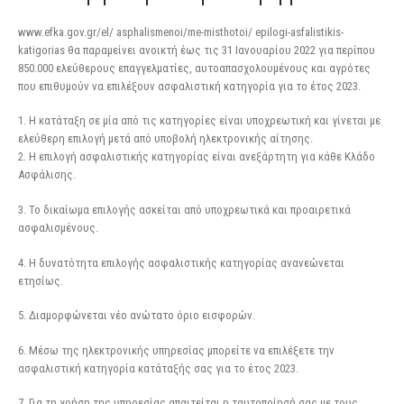
www.efka.gov.gr/el/ asphalismenoi/me-misthotoi/ epilogi-asfalistikis-
katigorias θα παραμείνει ανοικτή έως τις 31 Ιανουαρίου 2022 για περίπου
850.000 ελεύθερους επαγγελματίες, αυτοαπασχολουμένους και αγρότες
που επιθυμούν να επιλέξουν ασφαλιστική κατηγορία για το έτος 2023.
1. Η κατάταξη σε μία από τις κατηγορίες είναι υποχρεωτική και γίνεται με
ελεύθερη επιλογή μετά από υποβολή ηλεκτρονικής αίτησης.
2. Η επιλογή ασφαλιστικής κατηγορίας είναι ανεξάρτητη για κάθε Κλάδο
Ασφάλισης.
3. Το δικαίωμα επιλογής ασκείται από υποχρεωτικά και προαιρετικά
ασφαλισμένους.
4. Η δυνατότητα επιλογής ασφαλιστικής κατηγορίας ανανεώνεται
ετησίως.
5. Διαμορφώνεται νέο ανώτατο όριο εισφορών.
6. Μέσω της ηλεκτρονικής υπηρεσίας μπορείτε να επιλέξετε την
ασφαλιστική κατηγορία κατάταξής σας για το έτος 2023.
7. Για τη χρήση της υπηρεσίας απαιτείται η ταυτοποίησή σας με τους