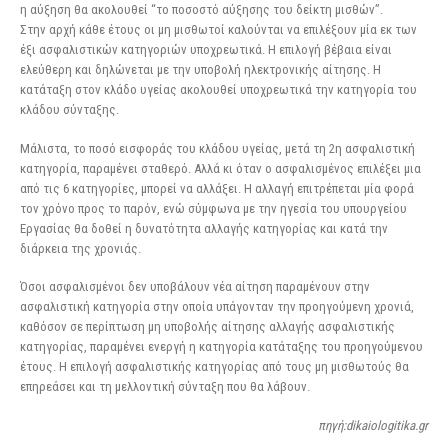
η αύξηση θα ακολουθεί “το ποσοστό αύξησης του δείκτη μισθών”.
Στην αρχή κάθε έτους οι μη μισθωτοί καλούνται να επιλέξουν μία εκ των
έξι ασφαλιστικών κατηγοριών υποχρεωτικά. Η επιλογή βέβαια είναι
ελεύθερη και δηλώνεται με την υποβολή ηλεκτρονικής αίτησης. Η
κατάταξη στον κλάδο υγείας ακολουθεί υποχρεωτικά την κατηγορία του
κλάδου σύνταξης.
Μάλιστα, το ποσό εισφοράς του κλάδου υγείας, μετά τη 2η ασφαλιστική
κατηγορία, παραμένει σταθερό. Αλλά κι όταν ο ασφαλισμένος επιλέξει μια
από τις 6 κατηγορίες, μπορεί να αλλάξει. Η αλλαγή επιτρέπεται μία φορά
τον χρόνο προς το παρόν, ενώ σύμφωνα με την ηγεσία του υπουργείου
Εργασίας θα δοθεί η δυνατότητα αλλαγής κατηγορίας και κατά την
διάρκεια της χρονιάς.
Όσοι ασφαλισμένοι δεν υποβάλουν νέα αίτηση παραμένουν στην
ασφαλιστική κατηγορία στην οποία υπάγονταν την προηγούμενη χρονιά,
καθόσον σε περίπτωση μη υποβολής αίτησης αλλαγής ασφαλιστικής
κατηγορίας, παραμένει ενεργή η κατηγορία κατάταξης του προηγούμενου
έτους. Η επιλογή ασφαλιστικής κατηγορίας από τους μη μισθωτούς θα
επηρεάσει και τη μελλοντική σύνταξη που θα λάβουν.
πηγή:dikaiologitika.gr