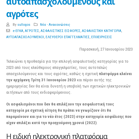
αυτοαπασχολούμενους και
αγρότες
By
sullogos
Νέα - Ανακοινώσεις
e-EFKA
,
ΑΓΡΟΤΕΣ
,
ΑΣΦΑΛΙΣΤΙΚΕΣ ΕΙΣΦΟΡΕΣ
,
ΑΣΦΑΛΙΣΤΙΚΗ ΚΑΤΗΓΟΡΙΑ
,
ΑΥΤΟΑΠΑΣΧΟΛΟΥΜΕΝΟΙ
,
ΕΛΕΥΘΕΡΟΙ ΕΠΑΓΓΕΛΜΑΤΙΕΣ
,
ΕΠΙΧΕΙΡΗΣΕΙΣ
Παρασκευή, 27 Ιανουαρίου 2023
Τελειώνει η προθεσμία για την επιλογή ασφαλιστικής κατηγορίας για το
2023 από τους ελεύθερους επαγγελματίες, τους αυτοτελώς
απασχολούμενους και τους αγρότες, καθώς η σχετική
πλατφόρμα κλείνει
την ερχόμενη Τρίτη 31 Ιανουαρίου 2023
και πέραν αυτής της
ημερομηνίας δεν θα είναι δυνατή η υποβολή των σχετικών ηλεκτρονικών
αιτήσεων από τους ενδιαφερόμενους.
Οι ασφαλισμένοι που δεν θα επιλέξουν την ασφαλιστική τους
κατηγορία με σχετική αίτηση θα πρέπει να γνωρίζουν ότι θα
παραμείνουν και για το νέο έτος (2023) στην κατηγορία ασφάλισης που
είχαν επιλέξει κατά την προηγούμενη χρονιά (2022)
.
Η ειδική ηλεκτρονική πλατφόρμα